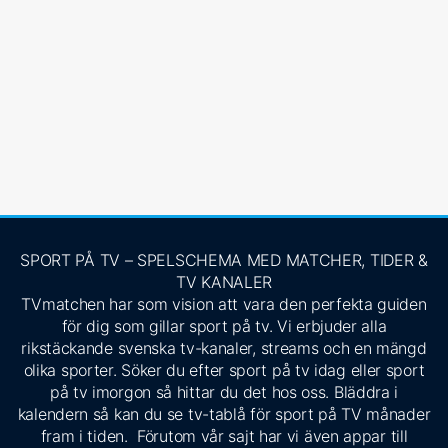
SPORT PÅ TV – SPELSCHEMA MED MATCHER, TIDER &
TV KANALER
TVmatchen har som vision att vara den perfekta guiden
för dig som gillar sport på tv. Vi erbjuder alla
rikstäckande svenska tv-kanaler, streams och en mängd
olika sporter. Söker du efter sport på tv idag eller sport
på tv imorgon så hittar du det hos oss. Bläddra i
kalendern så kan du se tv-tablå för sport på TV månader
fram i tiden. Förutom vår sajt har vi även appar till