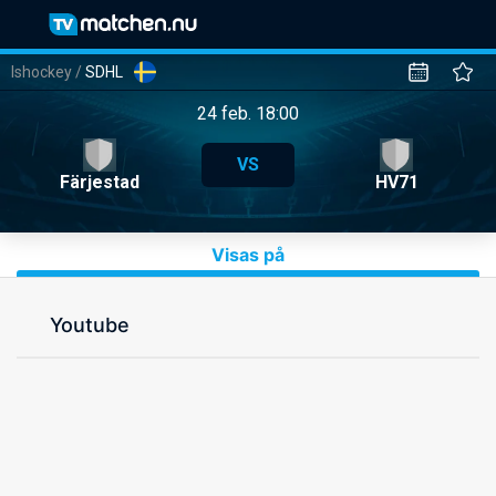
Ishockey
/
SDHL
24 feb. 18:00
VS
Färjestad
HV71
Visas på
Youtube