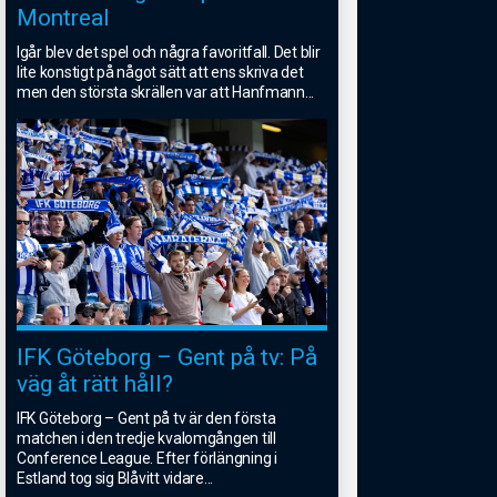
Montreal
Igår blev det spel och några favoritfall. Det blir
lite konstigt på något sätt att ens skriva det
men den största skrällen var att Hanfmann
...
IFK Göteborg – Gent på tv: På
väg åt rätt håll?
IFK Göteborg – Gent på tv är den första
matchen i den tredje kvalomgången till
Conference League. Efter förlängning i
Estland tog sig Blåvitt vidare
...