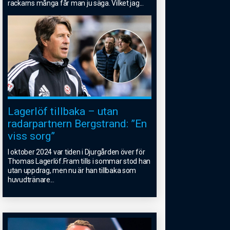
rackarns många får man ju säga. Vilket jag
...
Lagerlöf tillbaka – utan
radarpartnern Bergstrand: ”En
viss sorg”
I oktober 2024 var tiden i Djurgården över för
Thomas Lagerlöf.Fram tills i sommar stod han
utan uppdrag, men nu är han tillbaka som
huvudtränare
...