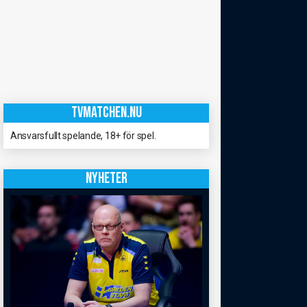
TVMATCHEN.NU
Ansvarsfullt spelande, 18+ för spel.
NYHETER