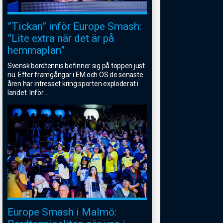
”Tickan” inför Europe Smash:
”Lite extra när det är på
hemmaplan”
Svensk bordtennis befinner sig på toppen just
nu. Efter framgångar i EM och OS de senaste
åren har intresset kring sporten exploderat i
landet. Inför
...
Europe Smash i Malmö: