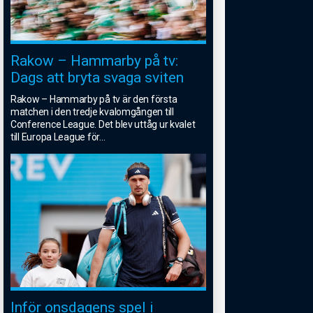
Rakow – Hammarby på tv:
Dags att bryta svaga sviten
Rakow – Hammarby på tv är den första
matchen i den tredje kvalomgången till
Conference League. Det blev uttåg ur kvalet
till Europa League för
...
Inför onsdagens spel i