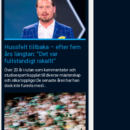
Hussfelt tillbaka – efter fem
års längtan: ”Det var
fullständigt iskallt”
Över 20 år i rutan som kommentator och
studioexpert kopplat till diverse mästerskap
och olika toppligor.De senaste åren har han
dock inte funnits med i
...