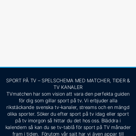
SPORT PÅ TV – SPELSCHEMA MED MATCHER, TIDER &
TV KANALER
TVmatchen har som vision att vara den perfekta guiden
för dig som gillar sport på tv. Vi erbjuder alla
rikstäckande svenska tv-kanaler, streams och en mängd
olika sporter. Söker du efter sport på tv idag eller sport
på tv imorgon så hittar du det hos oss. Bläddra i
kalendern så kan du se tv-tablå för sport på TV månader
fram i tiden. Förutom vår sajt har vi även appar till