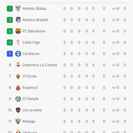
1
Athletic Bilbao
0
0
0
0
0
0
+/-0
0
2
Atletico Madrid
0
0
0
0
0
0
+/-0
0
3
FC Barcelona
0
0
0
0
0
0
+/-0
0
4
Celta Vigo
0
0
0
0
0
0
+/-0
0
5
Cd Alaves
0
0
0
0
0
0
+/-0
0
6
Deportivo La Coruna
0
0
0
0
0
0
+/-0
0
7
Cf Elche
0
0
0
0
0
0
+/-0
0
8
Espanyol
0
0
0
0
0
0
+/-0
0
9
Cf Getafe
0
0
0
0
0
0
+/-0
0
10
Ud Levante
0
0
0
0
0
0
+/-0
0
11
Malaga
0
0
0
0
0
0
+/-0
0
12
Osasuna
0
0
0
0
0
0
+/-0
0