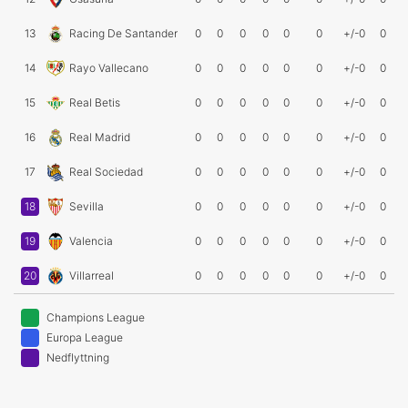
13
Racing De Santander
0
0
0
0
0
0
+/-0
0
14
Rayo Vallecano
0
0
0
0
0
0
+/-0
0
15
Real Betis
0
0
0
0
0
0
+/-0
0
16
Real Madrid
0
0
0
0
0
0
+/-0
0
17
Real Sociedad
0
0
0
0
0
0
+/-0
0
18
Sevilla
0
0
0
0
0
0
+/-0
0
19
Valencia
0
0
0
0
0
0
+/-0
0
20
Villarreal
0
0
0
0
0
0
+/-0
0
Champions League
Europa League
Nedflyttning