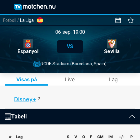
Fotboll
/
La Liga
06 sep. 19:00
VS
Espanyol
Sevilla
RCDE Stadium (Barcelona, Spain)
Visas på
Live
Lag
Disney+
Tabell
#
Lag
S
V
O
F
GM
IM
+/-
P