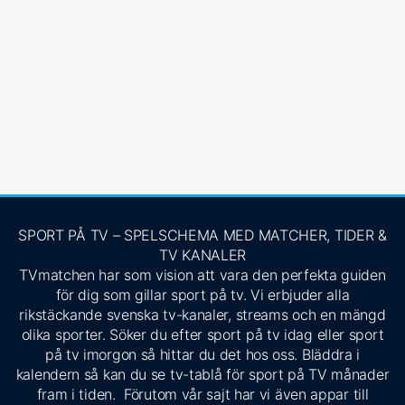
SPORT PÅ TV – SPELSCHEMA MED MATCHER, TIDER &
TV KANALER
TVmatchen har som vision att vara den perfekta guiden
för dig som gillar sport på tv. Vi erbjuder alla
rikstäckande svenska tv-kanaler, streams och en mängd
olika sporter. Söker du efter sport på tv idag eller sport
på tv imorgon så hittar du det hos oss. Bläddra i
kalendern så kan du se tv-tablå för sport på TV månader
fram i tiden. Förutom vår sajt har vi även appar till