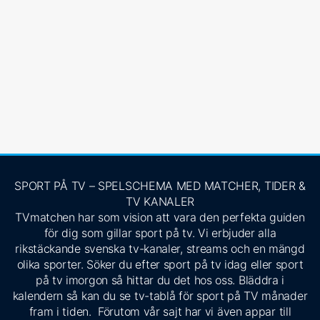
SPORT PÅ TV – SPELSCHEMA MED MATCHER, TIDER &
TV KANALER
TVmatchen har som vision att vara den perfekta guiden
för dig som gillar sport på tv. Vi erbjuder alla
rikstäckande svenska tv-kanaler, streams och en mängd
olika sporter. Söker du efter sport på tv idag eller sport
på tv imorgon så hittar du det hos oss. Bläddra i
kalendern så kan du se tv-tablå för sport på TV månader
fram i tiden. Förutom vår sajt har vi även appar till