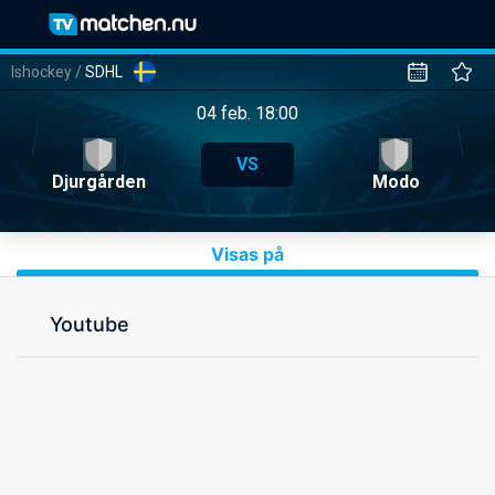
Ishockey
/
SDHL
04 feb. 18:00
VS
Djurgården
Modo
Visas på
Youtube