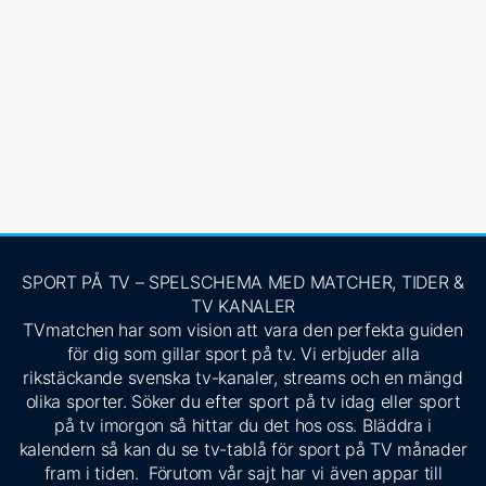
SPORT PÅ TV – SPELSCHEMA MED MATCHER, TIDER &
TV KANALER
TVmatchen har som vision att vara den perfekta guiden
för dig som gillar sport på tv. Vi erbjuder alla
rikstäckande svenska tv-kanaler, streams och en mängd
olika sporter. Söker du efter sport på tv idag eller sport
på tv imorgon så hittar du det hos oss. Bläddra i
kalendern så kan du se tv-tablå för sport på TV månader
fram i tiden. Förutom vår sajt har vi även appar till