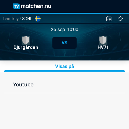
Ishockey
/
SDHL
26 sep. 10:00
VS
Djurgården
HV71
Visas på
Youtube