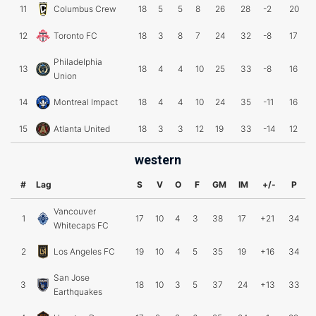
11
Columbus Crew
18
5
5
8
26
28
-2
20
12
Toronto FC
18
3
8
7
24
32
-8
17
Philadelphia
13
18
4
4
10
25
33
-8
16
Union
14
Montreal Impact
18
4
4
10
24
35
-11
16
15
Atlanta United
18
3
3
12
19
33
-14
12
western
#
Lag
S
V
O
F
GM
IM
+/-
P
Vancouver
1
17
10
4
3
38
17
+21
34
Whitecaps FC
2
Los Angeles FC
19
10
4
5
35
19
+16
34
San Jose
3
18
10
3
5
37
24
+13
33
Earthquakes