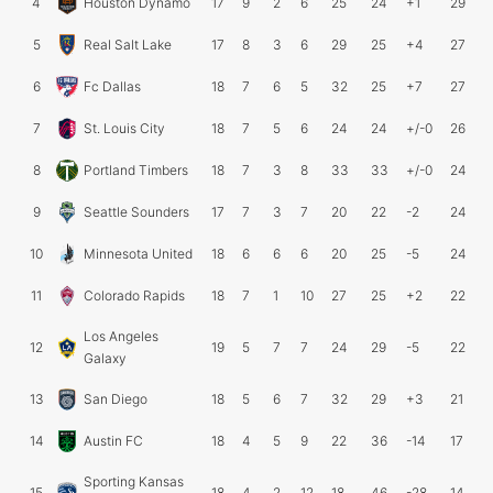
4
Houston Dynamo
17
9
2
6
25
24
+1
29
5
Real Salt Lake
17
8
3
6
29
25
+4
27
6
Fc Dallas
18
7
6
5
32
25
+7
27
7
St. Louis City
18
7
5
6
24
24
+/-0
26
8
Portland Timbers
18
7
3
8
33
33
+/-0
24
9
Seattle Sounders
17
7
3
7
20
22
-2
24
10
Minnesota United
18
6
6
6
20
25
-5
24
11
Colorado Rapids
18
7
1
10
27
25
+2
22
Los Angeles
12
19
5
7
7
24
29
-5
22
Galaxy
13
San Diego
18
5
6
7
32
29
+3
21
14
Austin FC
18
4
5
9
22
36
-14
17
Sporting Kansas
15
18
4
2
12
18
46
-28
14