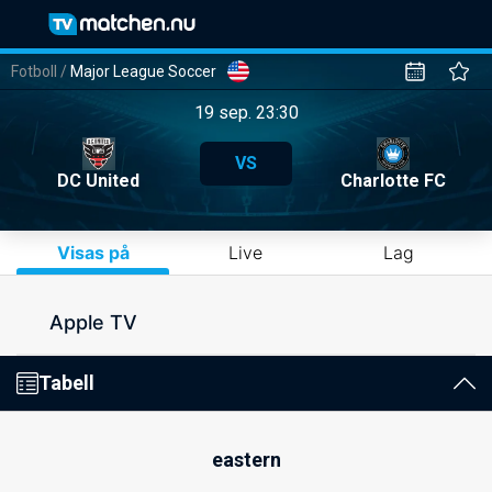
Fotboll
/
Major League Soccer
19 sep. 23:30
VS
DC United
Charlotte FC
Visas på
Live
Lag
Apple TV
Tabell
eastern