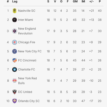
#
Lag
S
V
O
F
GM
IM
+/-
P
1
Nashville SC
18
12
4
2
35
14
+21
40
2
Inter Miami
18
11
5
2
45
32
+13
38
New England
3
17
9
3
5
28
21
+7
30
Revolution
4
Chicago Fire
17
9
2
6
32
23
+9
29
5
New York City FC
18
7
5
6
31
24
+7
26
6
FC Cincinnati
18
7
5
6
45
44
+1
26
7
Charlotte FC
18
7
4
7
29
27
+2
25
New York Red
8
18
7
4
7
29
39
-10
25
Bulls
9
DC United
18
5
8
5
26
29
-3
23
10
Orlando City SC
18
6
2
10
30
47
-17
20