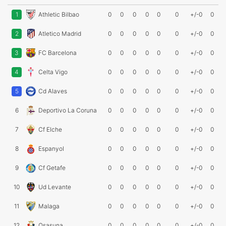
1
Athletic Bilbao
0
0
0
0
0
0
+/-0
0
2
Atletico Madrid
0
0
0
0
0
0
+/-0
0
3
FC Barcelona
0
0
0
0
0
0
+/-0
0
4
Celta Vigo
0
0
0
0
0
0
+/-0
0
5
Cd Alaves
0
0
0
0
0
0
+/-0
0
6
Deportivo La Coruna
0
0
0
0
0
0
+/-0
0
7
Cf Elche
0
0
0
0
0
0
+/-0
0
8
Espanyol
0
0
0
0
0
0
+/-0
0
9
Cf Getafe
0
0
0
0
0
0
+/-0
0
10
Ud Levante
0
0
0
0
0
0
+/-0
0
11
Malaga
0
0
0
0
0
0
+/-0
0
12
Osasuna
0
0
0
0
0
0
+/-0
0