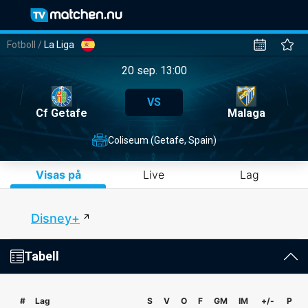
Fotboll
/
La Liga
20 sep. 13:00
VS
Cf Getafe
Malaga
Coliseum (Getafe, Spain)
Visas på
Live
Lag
Disney+
Tabell
#
Lag
S
V
O
F
GM
IM
+/-
P