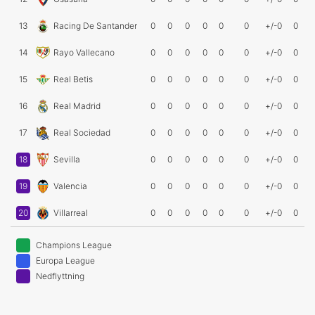
13
Racing De Santander
0
0
0
0
0
0
+/-0
0
14
Rayo Vallecano
0
0
0
0
0
0
+/-0
0
15
Real Betis
0
0
0
0
0
0
+/-0
0
16
Real Madrid
0
0
0
0
0
0
+/-0
0
17
Real Sociedad
0
0
0
0
0
0
+/-0
0
18
Sevilla
0
0
0
0
0
0
+/-0
0
19
Valencia
0
0
0
0
0
0
+/-0
0
20
Villarreal
0
0
0
0
0
0
+/-0
0
Champions League
Europa League
Nedflyttning