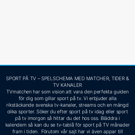
SPORT PÅ TV – SPELSCHEMA MED MATCHER, TIDER &
TV KANALER
TVmatchen har som vision att vara den perfekta guiden
för dig som gillar sport på tv. Vi erbjuder alla
rikstäckande svenska tv-kanaler, streams och en mängd
olika sporter. Söker du efter sport på tv idag eller sport
på tv imorgon så hittar du det hos oss. Bläddra i
kalendern så kan du se tv-tablå för sport på TV månader
fram i tiden. Förutom vår sajt har vi även appar till