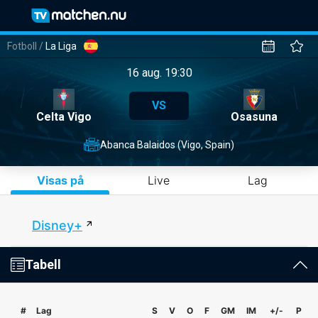
Fotboll
/
La Liga
16 aug. 19:30
VS
Celta Vigo
Osasuna
Abanca Balaidos (Vigo, Spain)
Visas på
Live
Lag
Disney+
Tabell
#
Lag
S
V
O
F
GM
IM
+/-
P