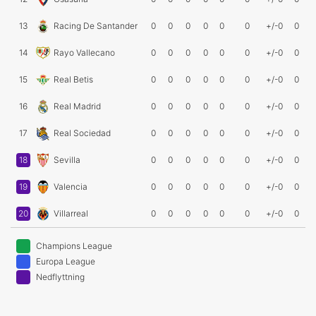
13
Racing De Santander
0
0
0
0
0
0
+/-0
0
14
Rayo Vallecano
0
0
0
0
0
0
+/-0
0
15
Real Betis
0
0
0
0
0
0
+/-0
0
16
Real Madrid
0
0
0
0
0
0
+/-0
0
17
Real Sociedad
0
0
0
0
0
0
+/-0
0
18
Sevilla
0
0
0
0
0
0
+/-0
0
19
Valencia
0
0
0
0
0
0
+/-0
0
20
Villarreal
0
0
0
0
0
0
+/-0
0
Champions League
Europa League
Nedflyttning