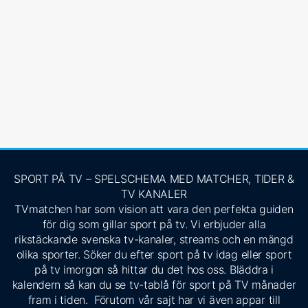
SPORT PÅ TV – SPELSCHEMA MED MATCHER, TIDER &
TV KANALER
TVmatchen har som vision att vara den perfekta guiden
för dig som gillar sport på tv. Vi erbjuder alla
rikstäckande svenska tv-kanaler, streams och en mängd
olika sporter. Söker du efter sport på tv idag eller sport
på tv imorgon så hittar du det hos oss. Bläddra i
kalendern så kan du se tv-tablå för sport på TV månader
fram i tiden. Förutom vår sajt har vi även appar till