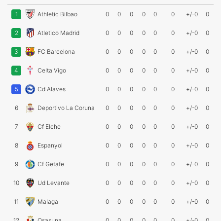
1
Athletic Bilbao
0
0
0
0
0
0
+/-0
0
2
Atletico Madrid
0
0
0
0
0
0
+/-0
0
3
FC Barcelona
0
0
0
0
0
0
+/-0
0
4
Celta Vigo
0
0
0
0
0
0
+/-0
0
5
Cd Alaves
0
0
0
0
0
0
+/-0
0
6
Deportivo La Coruna
0
0
0
0
0
0
+/-0
0
7
Cf Elche
0
0
0
0
0
0
+/-0
0
8
Espanyol
0
0
0
0
0
0
+/-0
0
9
Cf Getafe
0
0
0
0
0
0
+/-0
0
10
Ud Levante
0
0
0
0
0
0
+/-0
0
11
Malaga
0
0
0
0
0
0
+/-0
0
12
Osasuna
0
0
0
0
0
0
+/-0
0