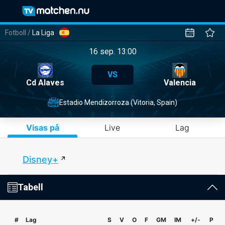
Fotboll
/
La Liga
16 sep. 13:00
VS
Cd Alaves
Valencia
Estadio Mendizorroza (Vitoria, Spain)
Visas på
Live
Lag
Disney+
Tabell
#
Lag
S
V
O
F
GM
IM
+/-
P