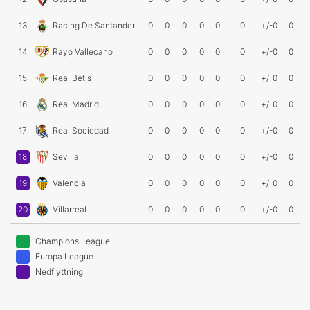
13
Racing De Santander
0
0
0
0
0
0
+/-0
0
14
Rayo Vallecano
0
0
0
0
0
0
+/-0
0
15
Real Betis
0
0
0
0
0
0
+/-0
0
16
Real Madrid
0
0
0
0
0
0
+/-0
0
17
Real Sociedad
0
0
0
0
0
0
+/-0
0
18
Sevilla
0
0
0
0
0
0
+/-0
0
19
Valencia
0
0
0
0
0
0
+/-0
0
20
Villarreal
0
0
0
0
0
0
+/-0
0
Champions League
Europa League
Nedflyttning