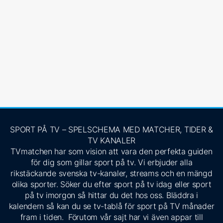
SPORT PÅ TV – SPELSCHEMA MED MATCHER, TIDER &
TV KANALER
TVmatchen har som vision att vara den perfekta guiden
för dig som gillar sport på tv. Vi erbjuder alla
rikstäckande svenska tv-kanaler, streams och en mängd
olika sporter. Söker du efter sport på tv idag eller sport
på tv imorgon så hittar du det hos oss. Bläddra i
kalendern så kan du se tv-tablå för sport på TV månader
fram i tiden. Förutom vår sajt har vi även appar till