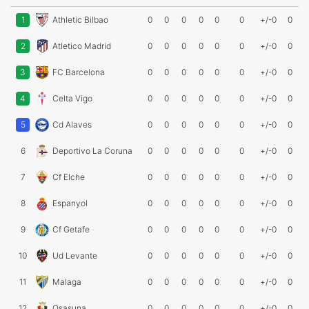
1
Athletic Bilbao
0
0
0
0
0
0
+/-0
0
2
Atletico Madrid
0
0
0
0
0
0
+/-0
0
3
FC Barcelona
0
0
0
0
0
0
+/-0
0
4
Celta Vigo
0
0
0
0
0
0
+/-0
0
5
Cd Alaves
0
0
0
0
0
0
+/-0
0
6
Deportivo La Coruna
0
0
0
0
0
0
+/-0
0
7
Cf Elche
0
0
0
0
0
0
+/-0
0
8
Espanyol
0
0
0
0
0
0
+/-0
0
9
Cf Getafe
0
0
0
0
0
0
+/-0
0
10
Ud Levante
0
0
0
0
0
0
+/-0
0
11
Malaga
0
0
0
0
0
0
+/-0
0
12
Osasuna
0
0
0
0
0
0
+/-0
0