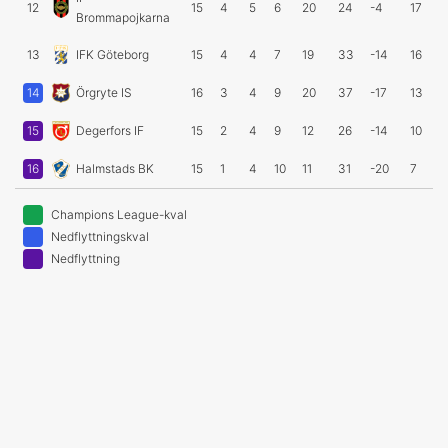
12
15
4
5
6
20
24
-4
17
Brommapojkarna
13
IFK Göteborg
15
4
4
7
19
33
-14
16
14
Örgryte IS
16
3
4
9
20
37
-17
13
15
Degerfors IF
15
2
4
9
12
26
-14
10
16
Halmstads BK
15
1
4
10
11
31
-20
7
Champions League-kval
Nedflyttningskval
Nedflyttning