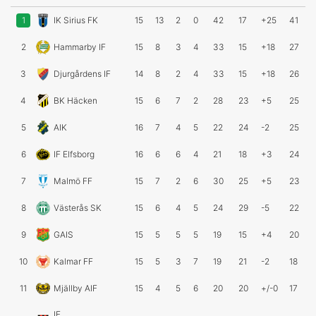
1
IK Sirius FK
15
13
2
0
42
17
+25
41
2
Hammarby IF
15
8
3
4
33
15
+18
27
3
Djurgårdens IF
14
8
2
4
33
15
+18
26
4
BK Häcken
15
6
7
2
28
23
+5
25
5
AIK
16
7
4
5
22
24
-2
25
6
IF Elfsborg
16
6
6
4
21
18
+3
24
7
Malmö FF
15
7
2
6
30
25
+5
23
8
Västerås SK
15
6
4
5
24
29
-5
22
9
GAIS
15
5
5
5
19
15
+4
20
10
Kalmar FF
15
5
3
7
19
21
-2
18
11
Mjällby AIF
15
4
5
6
20
20
+/-0
17
IF