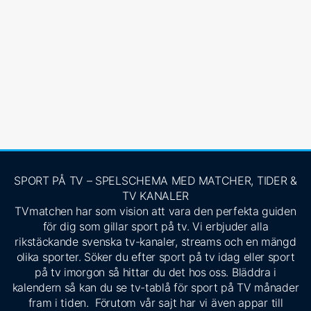
SPORT PÅ TV – SPELSCHEMA MED MATCHER, TIDER &
TV KANALER
TVmatchen har som vision att vara den perfekta guiden
för dig som gillar sport på tv. Vi erbjuder alla
rikstäckande svenska tv-kanaler, streams och en mängd
olika sporter. Söker du efter sport på tv idag eller sport
på tv imorgon så hittar du det hos oss. Bläddra i
kalendern så kan du se tv-tablå för sport på TV månader
fram i tiden. Förutom vår sajt har vi även appar till