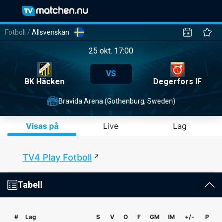
Fotboll
/
Allsvenskan
25 okt. 17:00
VS
BK Häcken
Degerfors IF
Bravida Arena (Gothenburg, Sweden)
Visas på
Live
Lag
TV4 Play Fotboll
Tabell
#
Lag
S
V
O
F
GM
IM
+/-
P