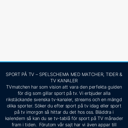
SPORT PÅ TV – SPELSCHEMA MED MATCHER, TIDER &
TV KANALER
TVmatchen har som vision att vara den perfekta guiden
för dig som gillar sport på tv. Vi erbjuder alla
rikstäckande svenska tv-kanaler, streams och en mängd
olika sporter. Söker du efter sport på tv idag eller sport
på tv imorgon så hittar du det hos oss. Bläddra i
kalendern så kan du se tv-tablå för sport på TV månader
fram i tiden. Förutom vår sajt har vi även appar till