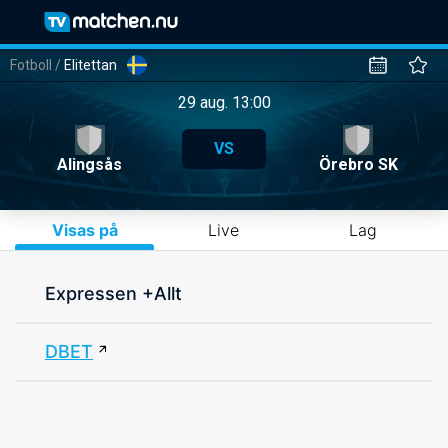
Fotboll
/
Elitettan
29 aug. 13:00
VS
Alingsås
Örebro SK
Visas på
Live
Lag
Expressen +Allt
DBET