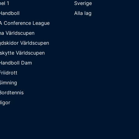
el 1
Sverige
Handboll
Alla lag
A Conference League
na Världscupen
dskidor Världscupen
skytte Världscupen
Handboll Dam
riidrott
Simning
ordtennis
ligor