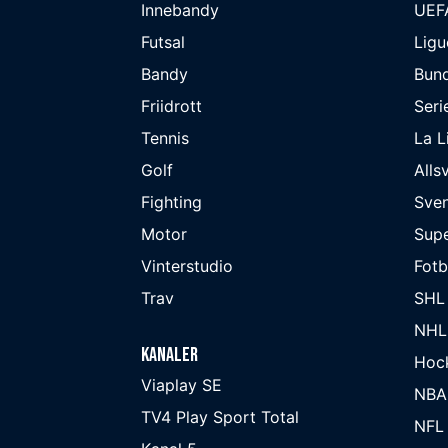
Innebandy
UEF
Futsal
Ligu
Bandy
Bund
Friidrott
Seri
Tennis
La L
Golf
Alls
Fighting
Sve
Motor
Supe
Vinterstudio
Fot
Trav
SHL
NHL
Kanaler
Hoc
Viaplay SE
NBA
TV4 Play Sport Total
NFL