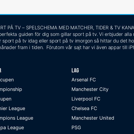
RT PÅ TV – SPELSCHEMA MED MATCHER, TIDER & TV KAN
rfekta guiden för dig som gillar sport på tv. Vi erbjuder alla
 sport på tv idag eller sport på tv imorgon så hittar du det ho
ånader fram i tiden. Förutom vår sajt har vi även appar till i
r
Lag
-cupen
Arsenal FC
mpionship
Manchester City
cupen
Liverpool FC
ier League
Chelsea FC
mpions League
Manchester United
opa League
PSG