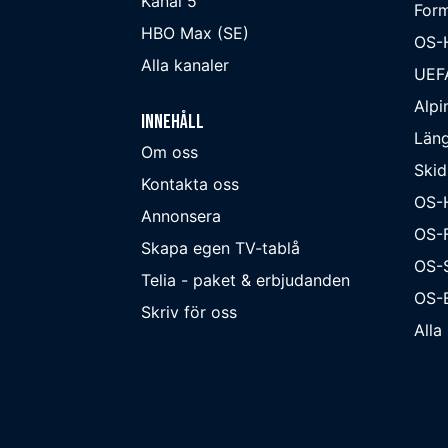
Kanal 5
Form
HBO Max (SE)
OS-
Alla kanaler
UEF
Alpi
Innehåll
Läng
Om oss
Skid
Kontakta oss
OS-
Annonsera
OS-F
Skapa egen TV-tablå
OS-
Telia - paket & erbjudanden
OS-B
Skriv för oss
Alla 