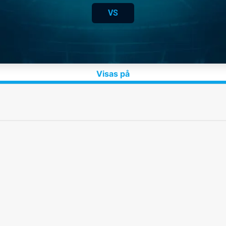
VS
Visas på