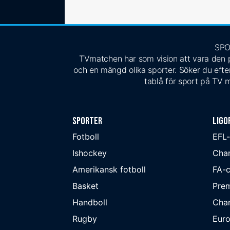
SPO
TVmatchen har som vision att vara den pe
och en mängd olika sporter. Söker du efter
tablå för sport på TV m
Sporter
Ligo
Fotboll
EFL
Ishockey
Cha
Amerikansk fotboll
FA-
Basket
Prem
Handboll
Cha
Rugby
Eur