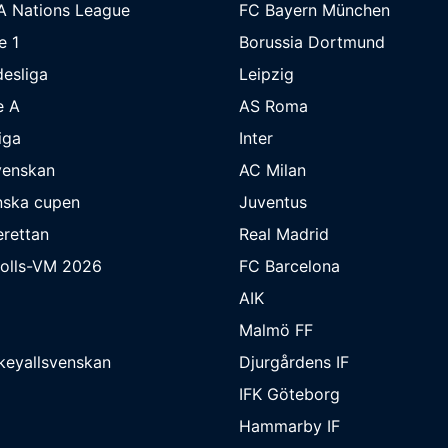
A Nations League
FC Bayern München
e 1
Borussia Dortmund
esliga
Leipzig
e A
AS Roma
iga
Inter
venskan
AC Milan
nska cupen
Juventus
rettan
Real Madrid
bolls-VM 2026
FC Barcelona
AIK
Malmö FF
keyallsvenskan
Djurgårdens IF
IFK Göteborg
Hammarby IF