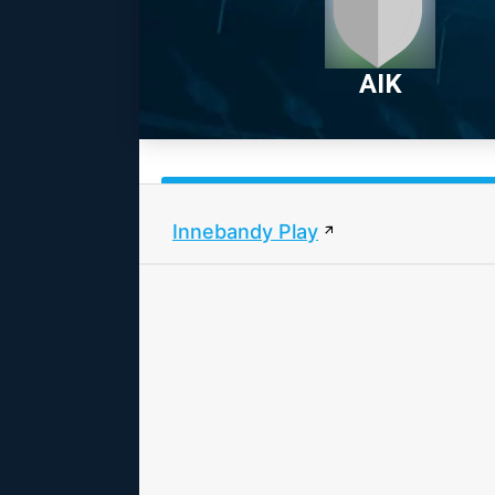
AIK
Innebandy Play