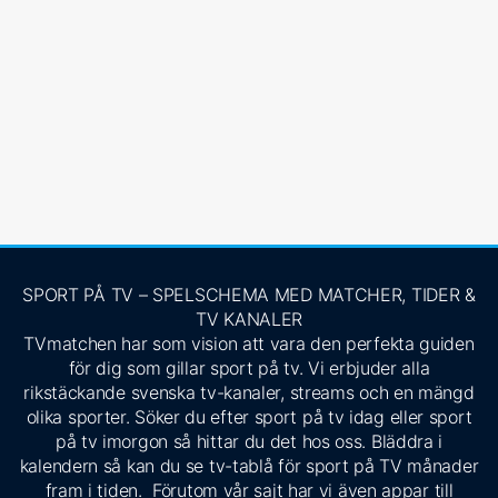
SPORT PÅ TV – SPELSCHEMA MED MATCHER, TIDER &
TV KANALER
TVmatchen har som vision att vara den perfekta guiden
för dig som gillar sport på tv. Vi erbjuder alla
rikstäckande svenska tv-kanaler, streams och en mängd
olika sporter. Söker du efter sport på tv idag eller sport
på tv imorgon så hittar du det hos oss. Bläddra i
kalendern så kan du se tv-tablå för sport på TV månader
fram i tiden. Förutom vår sajt har vi även appar till