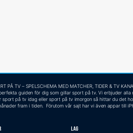
RT PÅ TV – SPELSCHEMA MED MATCHER, TIDER & TV KAN
rfekta guiden för dig som gillar sport på tv. Vi erbjuder alla
 sport på tv idag eller sport på tv imorgon så hittar du det ho
ånader fram i tiden. Förutom vår sajt har vi även appar till i
r
Lag