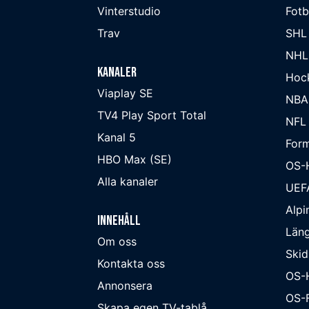
Vinterstudio
Fot
Trav
SHL
NHL
Kanaler
Hoc
Viaplay SE
NBA
TV4 Play Sport Total
NFL
Kanal 5
Form
HBO Max (SE)
OS-
Alla kanaler
UEF
Alpi
Innehåll
Läng
Om oss
Skid
Kontakta oss
OS-
Annonsera
OS-F
Skapa egen TV-tablå