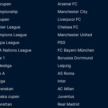
-cupen
Arsenal FC
mpionship
Manchester City
cupen
Liverpool FC
ier League
Chelsea FC
mpions League
Manchester United
opa League
PSG
A Nations League
FC Bayern München
e 1
Borussia Dortmund
esliga
Leipzig
e A
AS Roma
iga
Inter
venskan
AC Milan
nska cupen
Juventus
rettan
Real Madrid