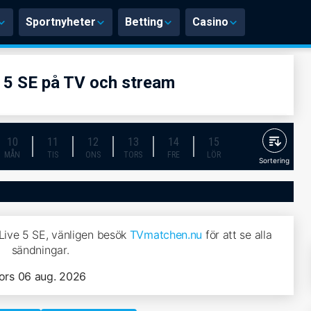
Sportnyheter
Betting
Casino
e 5 SE på TV och stream
10
11
12
13
14
15
MÅN
TIS
ONS
TORS
FRE
LÖR
Sortering
 Live 5 SE, vänligen besök
TVmatchen.nu
för att se alla
sändningar.
ors 06 aug. 2026