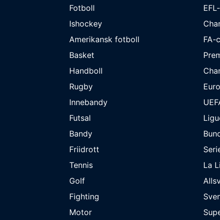
Fotboll
EFL
Ishockey
Cha
Amerikansk fotboll
FA-
Basket
Prem
Handboll
Cha
Rugby
Eur
Innebandy
UEF
Futsal
Ligu
Bandy
Bund
Friidrott
Seri
Tennis
La L
Golf
Alls
Fighting
Sve
Motor
Supe