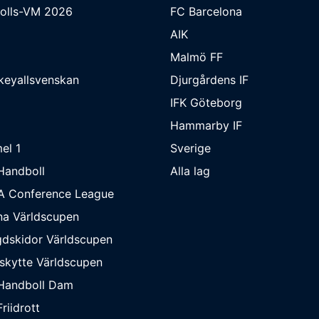
bolls-VM 2026
FC Barcelona
AIK
Malmö FF
keyallsvenskan
Djurgårdens IF
IFK Göteborg
Hammarby IF
el 1
Sverige
Handboll
Alla lag
A Conference League
na Världscupen
dskidor Världscupen
skytte Världscupen
Handboll Dam
riidrott