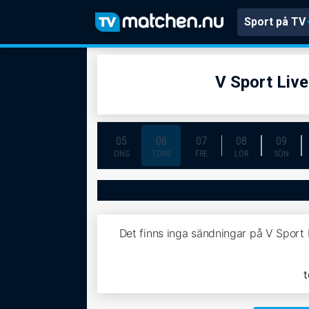
Sport på TV
V Sport Liv
05
06
07
08
09
ONS
TORS
FRE
LÖR
SÖN
Det finns inga sändningar på V Sport
t