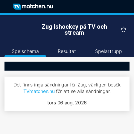
Zug Ishockey på TV och
stream
Spelschema
Resultat
Spelartrupp
Det finns inga sändningar för Zug, vänligen besök
TVmatchen.nu
för att se alla sändningar.
tors 06 aug. 2026