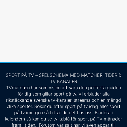
SPORT PÅ TV – SPELSCHEMA MED MATCHER, TIDER &
TV KANALER
TVmatchen har som vision att vara den perfekta guiden
för dig som gillar sport på tv. Vi erbjuder alla
rikstäckande svenska tv-kanaler, streams och en mängd
olika sporter. Söker du efter sport på tv idag eller sport
på tv imorgon så hittar du det hos oss. Bläddra i
kalendern så kan du se tv-tablå för sport på TV månader
fram i tiden. Förutom vår sajt har vi även appar till