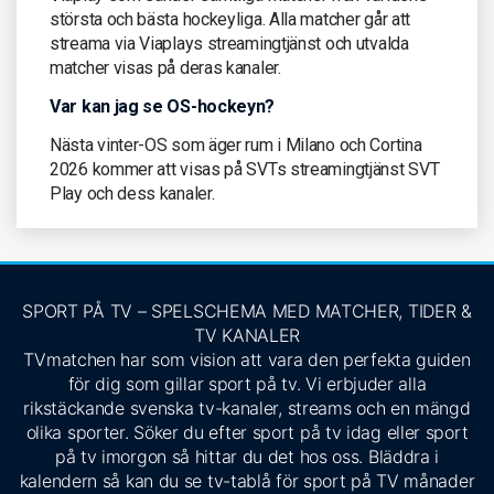
största och bästa hockeyliga. Alla matcher går att
streama via Viaplays streamingtjänst och utvalda
matcher visas på deras kanaler.
Var kan jag se OS-hockeyn?
Nästa vinter-OS som äger rum i Milano och Cortina
2026 kommer att visas på SVTs streamingtjänst SVT
Play och dess kanaler.
SPORT PÅ TV – SPELSCHEMA MED MATCHER, TIDER &
TV KANALER
TVmatchen har som vision att vara den perfekta guiden
för dig som gillar sport på tv. Vi erbjuder alla
rikstäckande svenska tv-kanaler, streams och en mängd
olika sporter. Söker du efter sport på tv idag eller sport
på tv imorgon så hittar du det hos oss. Bläddra i
kalendern så kan du se tv-tablå för sport på TV månader