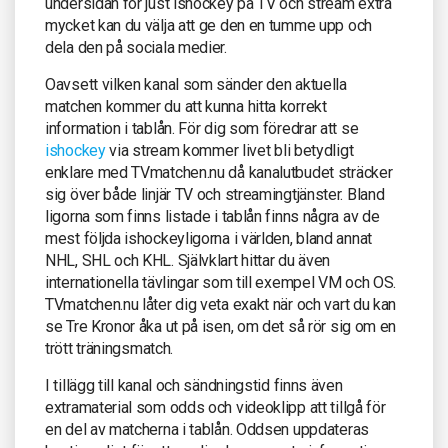
undersidan för just ishockey på TV och stream extra
mycket kan du välja att ge den en tumme upp och
dela den på sociala medier.
Oavsett vilken kanal som sänder den aktuella
matchen kommer du att kunna hitta korrekt
information i tablån. För dig som föredrar att se
ishockey
via stream kommer livet bli betydligt
enklare med TVmatchen.nu då kanalutbudet sträcker
sig över både linjär TV och streamingtjänster. Bland
ligorna som finns listade i tablån finns några av de
mest följda ishockeyligorna i världen, bland annat
NHL, SHL och KHL. Självklart hittar du även
internationella tävlingar som till exempel VM och OS.
TVmatchen.nu låter dig veta exakt när och vart du kan
se Tre Kronor åka ut på isen, om det så rör sig om en
trött träningsmatch.
I tillägg till kanal och sändningstid finns även
extramaterial som odds och videoklipp att tillgå för
en del av matcherna i tablån. Oddsen uppdateras