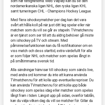
som har rättigheterna. Med Viaplay kan du se den
nordamerikanska ligan NHL, den ryska ligan KHL
samt turneringen CHL - Champions Hockey League.
Med flera ishockeymatcher per dag kan det vara
svårt att hålla koll på när just ditt lag spelar eller när
matchen som du vill se går av stapeln. TVmatchen.nu
är en tjänst som ser till att du aldrig behöver gå miste
om ishockey på TV och stream. Med
påminnelsefunktionen kan du få notifikationer om en
viss match och dess starttid, extra värdefullt för alla
er som följer NHL och matcher som spelas långt in
på småtimmarna svensk tid.
Alla sändningar hänvisar till ishockey som sänds live,
med andra ord kommer du inte att kunna använda
TVmatchen.nu för att kolla upp eventuella repriser. Du
kan använda TVmatchen.nu för att kolla upp både
ishockey som spelas idag eller matcher som spelas
långt fram i tiden. Längst upp på sidan, ovanför tablån,
kan du välja vilken dag du vill se matcher för. Gillar du