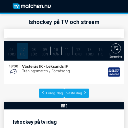
Ishockey på TV och stream
06
07
08
09
10
11
12
13
14
15
16
TORS
FRE
LÖR
SÖN
MÅN
TIS
ONS
TORS
FRE
LÖR
SÖN
Sortering
18:00
Västerås IK
-
Leksands IF
Träningsmatch / Försäsong
Föreg. dag
Nästa dag
info
Ishockey på tv idag