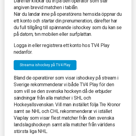
Därefter klickar du in på den operatör som står
angiven brevid matchen i tablån.
När du landar inne på operatörens hemsida öppnar du
ett konto och startar din prenumeration, därefter har
du full tillgång till spännande ishockey som du kan se
på datorn, tvn mobilen eller surfplattan.
Logga in eller registrera ett konto hos TV4 Play
nedanför.
Streama ishockey på TV4 Play
Bland de operatörer som visar ishockey på stream i
Sverige rekommenderar vi både TV4 Play för den
som vill se den svenska hockeyn då de erbjuder
sändningar från alla matcher i SHL och
Hockeyallsvenskan. Vill man instället följa Tre Kronor
samt se NHL och CHL rekommenderar vi istället
Viaplay som visar flest matcher från den svenska
landslagshockeyn samt alla matcher från världens
största liga NHL.