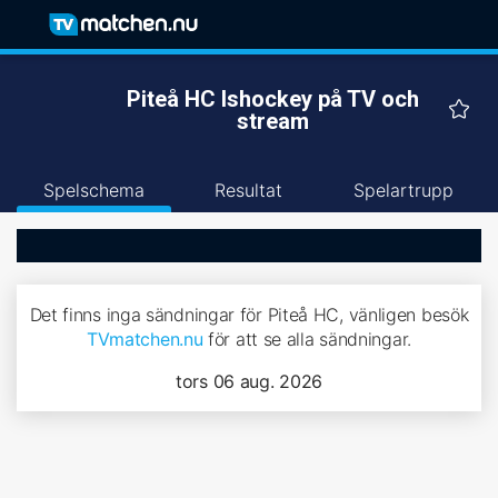
Piteå HC Ishockey på TV och
stream
Spelschema
Resultat
Spelartrupp
Det finns inga sändningar för Piteå HC, vänligen besök
TVmatchen.nu
för att se alla sändningar.
tors 06 aug. 2026