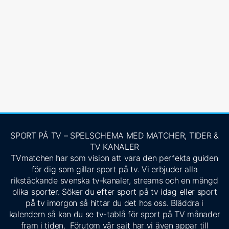
SPORT PÅ TV – SPELSCHEMA MED MATCHER, TIDER &
TV KANALER
TVmatchen har som vision att vara den perfekta guiden
för dig som gillar sport på tv. Vi erbjuder alla
rikstäckande svenska tv-kanaler, streams och en mängd
olika sporter. Söker du efter sport på tv idag eller sport
på tv imorgon så hittar du det hos oss. Bläddra i
kalendern så kan du se tv-tablå för sport på TV månader
fram i tiden. Förutom vår sajt har vi även appar till