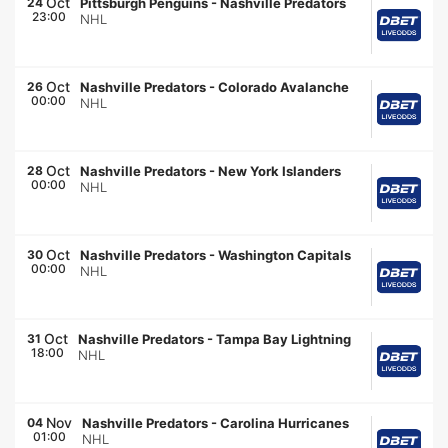
Oct
24
Pittsburgh Penguins
-
Nashville Predators
23:00
NHL
Oct
26
Nashville Predators
-
Colorado Avalanche
00:00
NHL
Oct
28
Nashville Predators
-
New York Islanders
00:00
NHL
Oct
30
Nashville Predators
-
Washington Capitals
00:00
NHL
Oct
31
Nashville Predators
-
Tampa Bay Lightning
18:00
NHL
Nov
04
Nashville Predators
-
Carolina Hurricanes
01:00
NHL