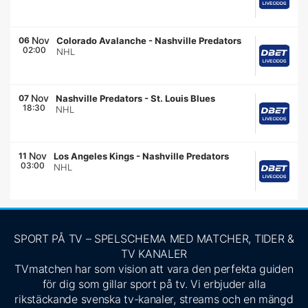
Nov
06
Colorado Avalanche
-
Nashville Predators
02:00
NHL
Nov
07
Nashville Predators
-
St. Louis Blues
18:30
NHL
Nov
11
Los Angeles Kings
-
Nashville Predators
03:00
NHL
SPORT PÅ TV – SPELSCHEMA MED MATCHER, TIDER &
TV KANALER
TVmatchen har som vision att vara den perfekta guiden
för dig som gillar sport på tv. Vi erbjuder alla
rikstäckande svenska tv-kanaler, streams och en mängd