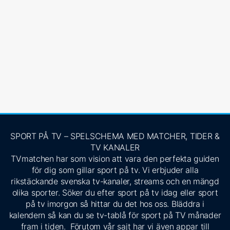
SPORT PÅ TV – SPELSCHEMA MED MATCHER, TIDER &
TV KANALER
TVmatchen har som vision att vara den perfekta guiden
för dig som gillar sport på tv. Vi erbjuder alla
rikstäckande svenska tv-kanaler, streams och en mängd
olika sporter. Söker du efter sport på tv idag eller sport
på tv imorgon så hittar du det hos oss. Bläddra i
kalendern så kan du se tv-tablå för sport på TV månader
fram i tiden. Förutom vår sajt har vi även appar till