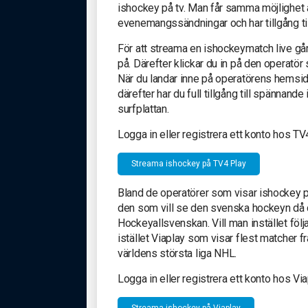
ishockey på tv. Man får samma möjlighet 
evenemangssändningar och har tillgång ti
För att streama en ishockeymatch live går
på. Därefter klickar du in på den operatör
När du landar inne på operatörens hemsida
därefter har du full tillgång till spännan
surfplattan.
Logga in eller registrera ett konto hos TV
Streama ishockey på TV4 Play
Bland de operatörer som visar ishockey 
den som vill se den svenska hockeyn då d
Hockeyallsvenskan. Vill man instället fö
istället Viaplay som visar flest matcher
världens största liga NHL.
Logga in eller registrera ett konto hos Vi
Streama ishockey på Viaplay