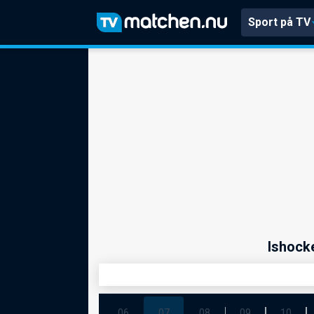
Sport på TV
Ishock
06
07
08
09
10