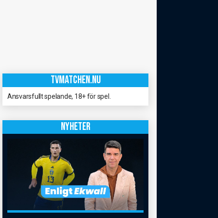
TVMATCHEN.NU
Ansvarsfullt spelande, 18+ för spel.
NYHETER