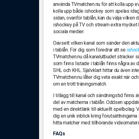
använda TVmatchen.nu för att kolla upp ev
kolla upp både ishockey som spelas idag 
sidan, ovanför tablån, kan du välja vilken d
ishockey på TV och stream extra mycket 
sociala medier.
Oavsett vilken kanal som sänder den aktu
i tablån. För dig som föredrar att se
ishoc
TVmatchen.nu då kanalutbudet sträcker sig
som finns listade i tablån finns några av 
SHL och KHL. Självklart hittar du även int
TVmatchen.nu låter dig veta exakt när och 
om en trött träningsmatch.
I tillägg till kanal och sändningstid finns
del av matcherna i tablån. Oddsen uppdate
med en direktlänk till aktuellt spelbolag.
dig en unik inblick kring förutsättningarna 
hitta matcher med tillhörande videomateri
FAQs