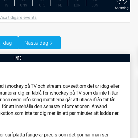
TIS
ONS
TORS
FRE
LÖR
SÖN
Sortering
Visa tidigare events
. dag
Nästa dag
info
ed ishockey på TV och stream, oavsett om det är idag eller
ranterar dig en tablå för ishockey på TV som du inte hittar
och övrig info kring matcherna går att utläsa ifrån tablån
 för att innehålla den senaste informationen. Använd
kation som inte tar dig mer än ett par minuter att ladda ner.
ler surfplatta fungerar precis som det gör när man ser