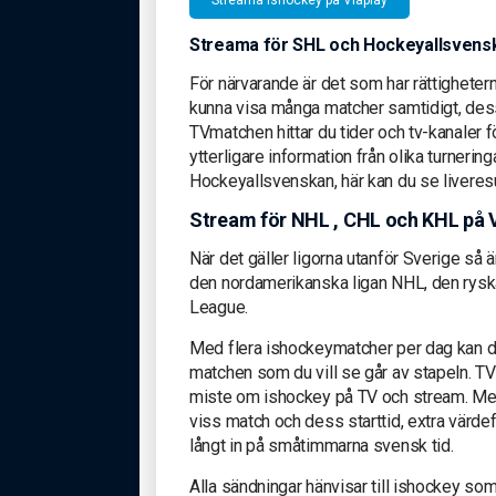
Streama för SHL och Hockeyallsvens
För närvarande är det som har rättigheterna
kunna visa många matcher samtidigt, des
TVmatchen hittar du tider och tv-kanaler 
ytterligare information från olika turnerin
Hockeyallsvenskan, här kan du se liveresult
Stream för NHL , CHL och KHL på 
När det gäller ligorna utanför Sverige så 
den nordamerikanska ligan NHL, den rys
League.
Med flera ishockeymatcher per dag kan det v
matchen som du vill se går av stapeln. TVm
miste om ishockey på TV och stream. Med
viss match och dess starttid, extra värde
långt in på småtimmarna svensk tid.
Alla sändningar hänvisar till ishockey so