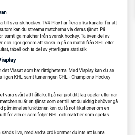
kan
 till svensk hockey. TV4 Play har flera olika kanaler för att
sutom kan du streama matcherna via deras tjänst. På
för samtliga matcher från svensk hockey. Ta även del av
gar och ligor genom att klicka in på en match från SHL eller
at, tabell och ta del av ytterligare statistik.
Viaplay
är det Viasat som har rättigheterna. Med Viaplay kan du se
ka ligan KHL samt turneringen CHL - Champions Hockey
ara svårt att hålla koll på när just ditt lag spelar eller när
atchen.nu är en tjänst som ser till att du aldrig behöver gå
 påminnelsefunktionen kan du få notifikationer om en
fullt för alla er som följer NHL och matcher som spelas
m sänds live, med andra ord kommer du inte att kunna