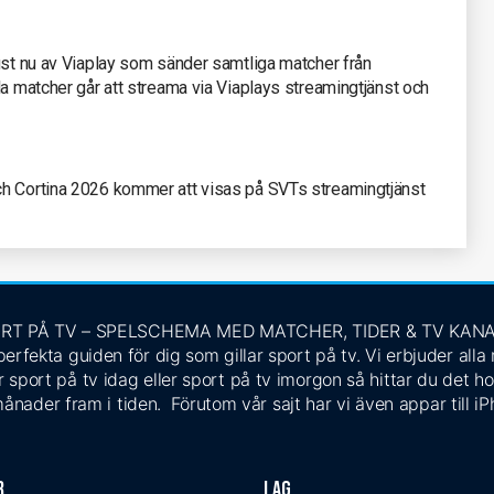
ust nu av Viaplay som sänder samtliga matcher från
la matcher går att streama via Viaplays streamingtjänst och
ch Cortina 2026 kommer att visas på SVTs streamingtjänst
RT PÅ TV – SPELSCHEMA MED MATCHER, TIDER & TV KAN
rfekta guiden för dig som gillar sport på tv. Vi erbjuder alla
 sport på tv idag eller sport på tv imorgon så hittar du det ho
ånader fram i tiden. Förutom vår sajt har vi även appar till i
r
Lag