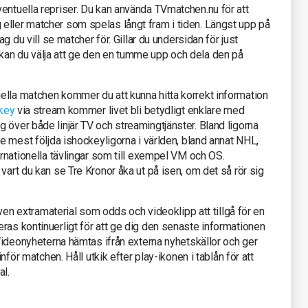
entuella repriser. Du kan använda TVmatchen.nu för att
eller matcher som spelas långt fram i tiden. Längst upp på
ag du vill se matcher för. Gillar du undersidan för just
kan du välja att ge den en tumme upp och dela den på
ella matchen kommer du att kunna hitta korrekt information
key
via stream kommer livet bli betydligt enklare med
 över både linjär TV och streamingtjänster. Bland ligorna
de mest följda ishockeyligorna i världen, bland annat NHL,
ernationella tävlingar som till exempel VM och OS.
vart du kan se Tre Kronor åka ut på isen, om det så rör sig
 även extramaterial som odds och videoklipp att tillgå för en
ras kontinuerligt för att ge dig den senaste informationen
 Videonyheterna hämtas ifrån externa nyhetskällor och ger
inför matchen. Håll utkik efter play-ikonen i tablån för att
al.