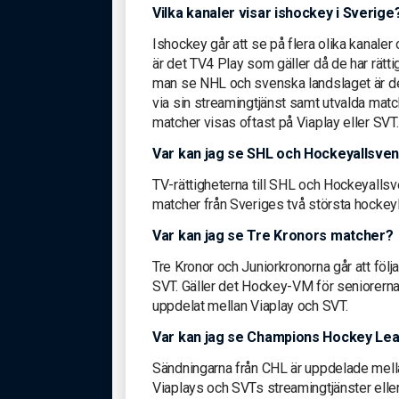
Vilka kanaler visar ishockey i Sverige
Ishockey går att se på flera olika kanaler
är det TV4 Play som gäller då de har rätt
man se NHL och svenska landslaget är det
via sin streamingtjänst samt utvalda matc
matcher visas oftast på Viaplay eller SVT.
Var kan jag se SHL och Hockeyallsve
TV-rättigheterna till SHL och Hockeyalls
matcher från Sveriges två största hockeyl
Var kan jag se Tre Kronors matcher?
Tre Kronor och Juniorkronorna går att följ
SVT. Gäller det Hockey-VM för seniorerna 
uppdelat mellan Viaplay och SVT.
Var kan jag se Champions Hockey Le
Sändningarna från CHL är uppdelade mellan
Viaplays och SVTs streamingtjänster eller