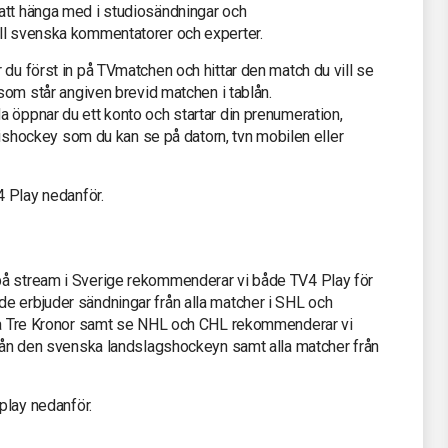
att hänga med i studiosändningar och
ll svenska kommentatorer och experter.
 du först in på TVmatchen och hittar den match du vill se
 som står angiven brevid matchen i tablån.
 öppnar du ett konto och startar din prenumeration,
de ishockey som du kan se på datorn, tvn mobilen eller
4 Play nedanför.
på stream i Sverige rekommenderar vi både TV4 Play för
e erbjuder sändningar från alla matcher i SHL och
lja Tre Kronor samt se NHL och CHL rekommenderar vi
 från den svenska landslagshockeyn samt alla matcher från
aplay nedanför.