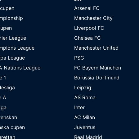
-cupen
Arsenal FC
mpionship
Manchester City
cupen
Liverpool FC
ier League
Chelsea FC
mpions League
Manchester United
opa League
PSG
A Nations League
FC Bayern München
e 1
Borussia Dortmund
esliga
Leipzig
e A
AS Roma
iga
Inter
venskan
AC Milan
nska cupen
Juventus
rettan
Real Madrid