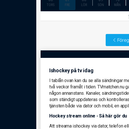
TORS
FRE
LÖR
SÖN
MÅN
Föreg
Ishockey på tv idag
I tablån ovan kan du se alla sändningar m
två veckor framåt i tiden. TVmatchen.nu ga
någon annanstans. Kanaler, sändningstider 
som ständigt uppdateras och kontrolleras
tjänsten både via dator och mobil, en appli
Hockey stream online - Så här gör du
Att streama ishockey via dator, telefon el