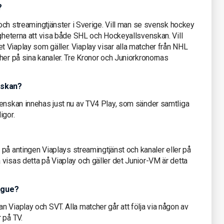
?
 och streamingtjänster i Sverige. Vill man se svensk hockey
igheterna att visa både SHL och Hockeyallsvenskan. Vill
 Viaplay som gäller. Viaplay visar alla matcher från NHL
her på sina kanaler. Tre Kronor och Juniorkronornas
nskan?
venskan innehas just nu av TV4 Play, som sänder samtliga
igor.
a på antingen Viaplays streamingtjänst och kanaler eller på
visas detta på Viaplay och gäller det Junior-VM är detta
ague?
 Viaplay och SVT. Alla matcher går att följa via någon av
 på TV.