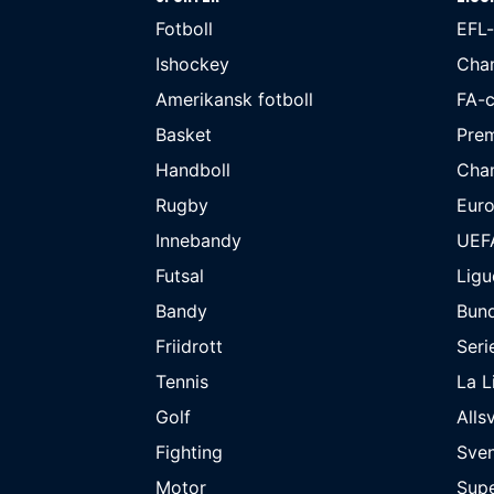
Fotboll
EFL
Ishockey
Cha
Amerikansk fotboll
FA-
Basket
Prem
Handboll
Cha
Rugby
Eur
Innebandy
UEF
Futsal
Ligu
Bandy
Bund
Friidrott
Seri
Tennis
La L
Golf
Alls
Fighting
Sve
Motor
Supe