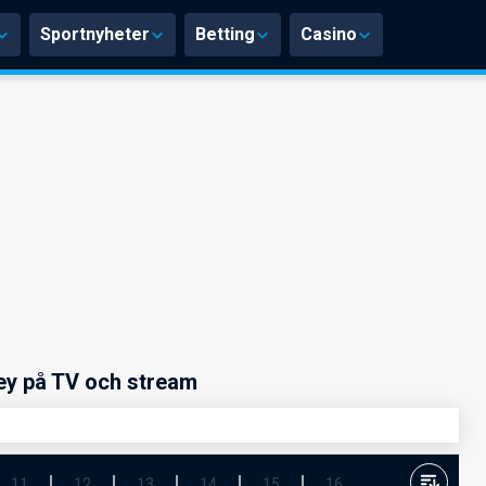
Sportnyheter
Betting
Casino
ey på TV och stream
11
12
13
14
15
16