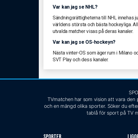
Var kan jag se NHL?
Sändningsrättigheterna till NHL innehas j
världens största och bästa hockeyliga. Al
utvalda matcher visas på deras kanaler.
Var kan jag se OS-hockeyn?
Nästa vinter-OS som äger rum i Milano o
SVT Play och dess kanaler.
SPO
TVmatchen har som vision att vara den pe
och en mängd olika sporter. Söker du efter
tablå för sport på TV m
Sporter
Ligo