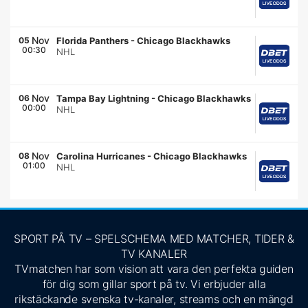
Nov
05
Florida Panthers
-
Chicago Blackhawks
00:30
NHL
Nov
06
Tampa Bay Lightning
-
Chicago Blackhawks
00:00
NHL
Nov
08
Carolina Hurricanes
-
Chicago Blackhawks
01:00
NHL
SPORT PÅ TV – SPELSCHEMA MED MATCHER, TIDER &
TV KANALER
TVmatchen har som vision att vara den perfekta guiden
för dig som gillar sport på tv. Vi erbjuder alla
rikstäckande svenska tv-kanaler, streams och en mängd