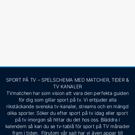
SPORT PÅ TV – SPELSCHEMA MED MATCHER, TIDER &
TV KANALER
TVmatchen har som vision att vara den perfekta guiden
för dig som gillar sport på tv. Vi erbjuder alla
rikstäckande svenska tv-kanaler, streams och en mängd
olika sporter. Söker du efter sport på tv idag eller sport
på tv imorgon så hittar du det hos oss. Bläddra i
kalendern så kan du se tv-tablå för sport på TV månader
fram i tiden. Förutom vår sajt har vi även appar till