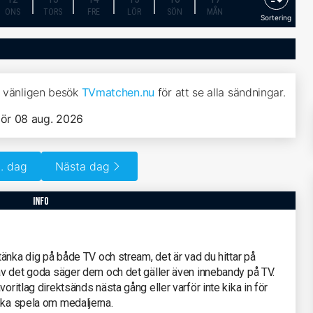
ONS
TORS
FRE
LÖR
SÖN
MÅN
Sortering
, vänligen besök
TVmatchen.nu
för att se alla sändningar.
lör 08 aug. 2026
. dag
Nästa dag
info
 tänka dig på både TV och stream, det är vad du hittar på
 av det goda säger dem och det gäller även innebandy på TV.
oritlag direktsänds nästa gång eller varför inte kika in för
ska spela om medaljerna.