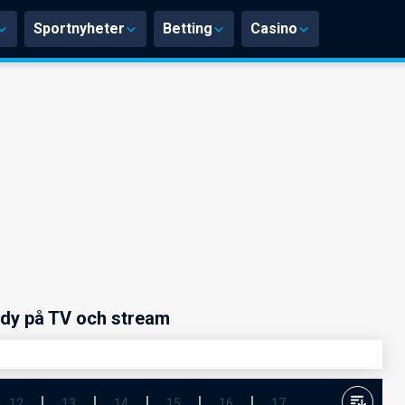
Sportnyheter
Betting
Casino
dy på TV och stream
12
13
14
15
16
17