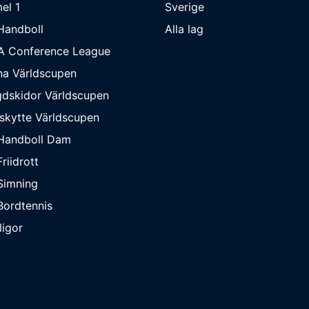
el 1
Sverige
Handboll
Alla lag
A Conference League
na Världscupen
dskidor Världscupen
skytte Världscupen
Handboll Dam
riidrott
Simning
ordtennis
ligor