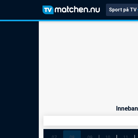
Sport på TV
Inneban
07
08
09
10
11