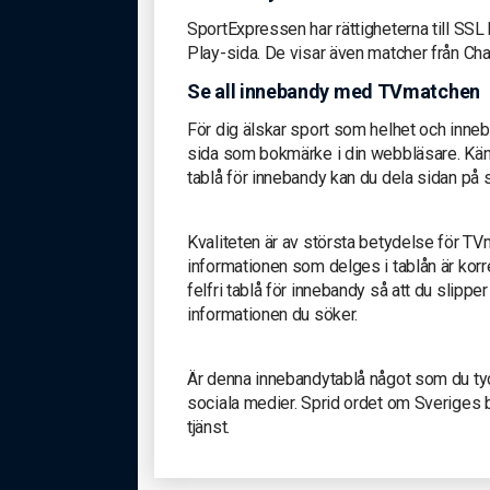
SportExpressen har rättigheterna till SS
Play-sida. De visar även matcher från C
Se all innebandy med TVmatchen
För dig älskar sport som helhet och inneb
sida som bokmärke i din webbläsare. Kän
tablå för innebandy kan du dela sidan på 
Kvaliteten är av största betydelse för TV
informationen som delges i tablån är korr
felfri tablå för innebandy så att du slipper
informationen du söker.
Är denna innebandytablå något som du tyc
sociala medier. Sprid ordet om Sveriges 
tjänst.