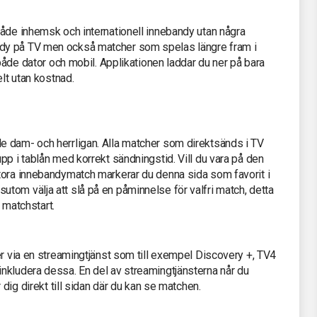
både inhemsk och internationell innebandy utan några
dy på TV men också matcher som spelas längre fram i
 både dator och mobil. Applikationen laddar du ner på bara
elt utan kostnad.
 dam- och herrligan. Alla matcher som direktsänds i TV
pp i tablån med korrekt sändningstid. Vill du vara på den
tora innebandymatch markerar du denna sida som favorit i
tom välja att slå på en påminnelse för valfri match, detta
n matchstart.
er via en streamingtjänst som till exempel Discovery +, TV4
nkludera dessa. En del av streamingtjänsterna når du
 dig direkt till sidan där du kan se matchen.