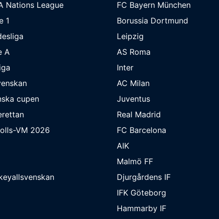
A Nations League
FC Bayern München
e 1
Borussia Dortmund
esliga
Leipzig
e A
AS Roma
iga
Inter
venskan
AC Milan
nska cupen
Juventus
rettan
Real Madrid
bolls-VM 2026
FC Barcelona
AIK
Malmö FF
keyallsvenskan
Djurgårdens IF
IFK Göteborg
Hammarby IF