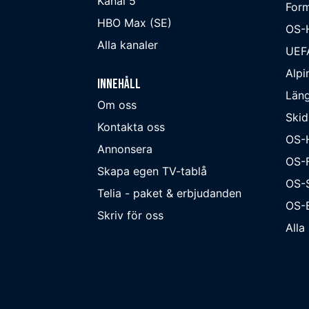
Kanal 5
Form
HBO Max (SE)
OS-
Alla kanaler
UEF
Alpi
Innehåll
Läng
Om oss
Skid
Kontakta oss
OS-
Annonsera
OS-F
Skapa egen TV-tablå
OS-
Telia - paket & erbjudanden
OS-B
Skriv för oss
Alla 