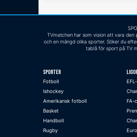
SPO
TVmatchen har som vision att vara den pe
och en mängd olika sporter. Söker du efter
tablå för sport på TV m
Sporter
Ligo
Fotboll
EFL
Ishockey
Cha
Amerikansk fotboll
FA-
Basket
Prem
Handboll
Cha
Rugby
Eur