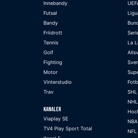
Innebandy
UEF
Futsal
Ligu
Bandy
Bund
Friidrott
Seri
Tennis
La L
Golf
Alls
Fighting
Sve
Motor
Supe
Vinterstudio
Fot
Trav
SHL
NHL
Kanaler
Hoc
Viaplay SE
NBA
TV4 Play Sport Total
NFL