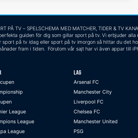
RT PÅ TV – SPELSCHEMA MED MATCHER, TIDER & TV KAN
rfekta guiden för dig som gillar sport på tv. Vi erbjuder alla
 sport på tv idag eller sport på tv imorgon så hittar du det ho
ånader fram i tiden. Förutom vår sajt har vi även appar till i
r
Lag
-cupen
Arsenal FC
mpionship
Manchester City
cupen
Liverpool FC
ier League
Chelsea FC
mpions League
Manchester United
opa League
PSG