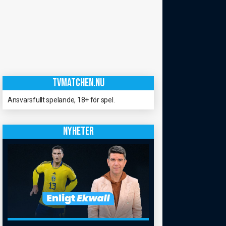
TVMATCHEN.NU
Ansvarsfullt spelande, 18+ för spel.
NYHETER