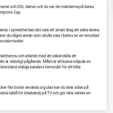
L herrar och SSL damer och du ser de matcherna på deras
hampions Cup.
andy i synnerhet kan det vara ett smart drag att sätta denna
ner du någon annan som skulle vara i behov av en renodlad
sociala medier.
matchen.nu och arbetet med att säkerställa att
ekt är ständigt pågående. Målet är att kunna erbjuda en
 leta bland otaliga kanalers hemsidor för att hitta
ker fler borde använda sig utav kan du dela sidan på
bästa tablå för innebandy på TV och gör dina vänner en