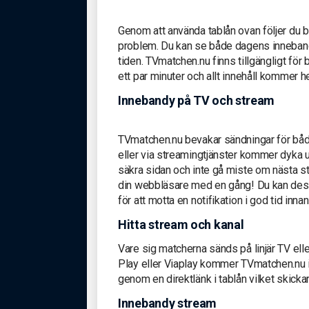
Genom att använda tablån ovan följer du 
problem. Du kan se både dagens inneban
tiden. TVmatchen.nu finns tillgängligt för
ett par minuter och allt innehåll kommer h
Innebandy på TV och stream
TVmatchen.nu bevakar sändningar för både
eller via streamingtjänster kommer dyka u
säkra sidan och inte gå miste om nästa s
din webbläsare med en gång! Du kan dessu
för att motta en notifikation i god tid inna
Hitta stream och kanal
Vare sig matcherna sänds på linjär TV ell
Play eller Viaplay kommer TVmatchen.nu i
genom en direktlänk i tablån vilket skickar
Innebandy stream