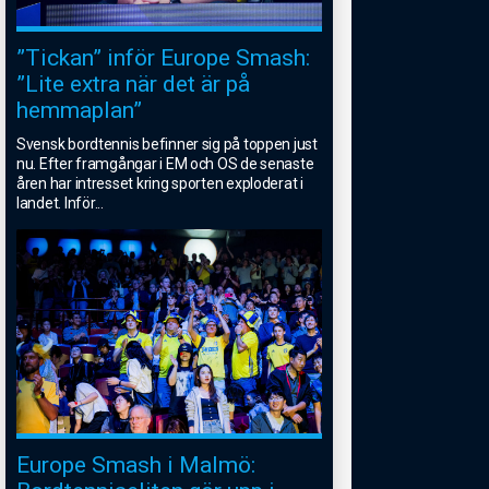
”Tickan” inför Europe Smash:
”Lite extra när det är på
hemmaplan”
Svensk bordtennis befinner sig på toppen just
nu. Efter framgångar i EM och OS de senaste
åren har intresset kring sporten exploderat i
landet. Inför
...
Europe Smash i Malmö: