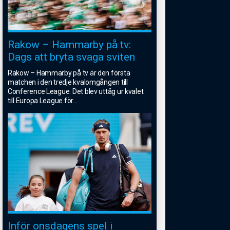
Rakow – Hammarby på tv:
Dags att bryta svaga sviten
Rakow – Hammarby på tv är den första
matchen i den tredje kvalomgången till
Conference League. Det blev uttåg ur kvalet
till Europa League för
...
Inför onsdagens spel i