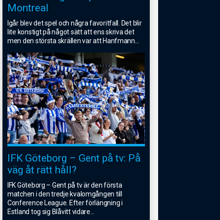
Montreal
Igår blev det spel och några favoritfall. Det blir
lite konstigt på något sätt att ens skriva det
men den största skrällen var att Hanfmann
...
IFK Göteborg – Gent på tv: På
väg åt rätt håll?
IFK Göteborg – Gent på tv är den första
matchen i den tredje kvalomgången till
Conference League. Efter förlängning i
Estland tog sig Blåvitt vidare
...