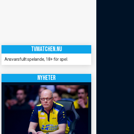
TVMATCHEN.NU
Ansvarsfullt spelande, 18+ för spel.
NYHETER