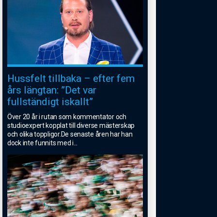
Hussfelt tillbaka – efter fem
års längtan: ”Det var
fullständigt iskallt”
Över 20 år i rutan som kommentator och
studioexpert kopplat till diverse mästerskap
och olika toppligor.De senaste åren har han
dock inte funnits med i
...