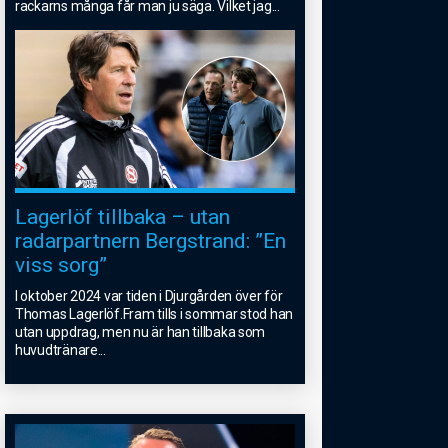
rackarns många får man ju säga. Vilket jag
...
Lagerlöf tillbaka – utan
radarpartnern Bergstrand: ”En
viss sorg”
I oktober 2024 var tiden i Djurgården över för
Thomas Lagerlöf.Fram tills i sommar stod han
utan uppdrag, men nu är han tillbaka som
huvudtränare
...