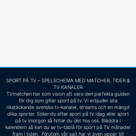
SPORT PÅ TV – SPELSCHEMA MED MATCHER, TIDER &
TV KANALER
TVmatchen har som vision att vara den perfekta guiden
för dig som gillar sport på tv. Vi erbjuder alla
rikstäckande svenska tv-kanaler, streams och en mängd
olika sporter. Söker du efter sport på tv idag eller sport
på tv imorgon så hittar du det hos oss. Bläddra i
kalendern så kan du se tv-tablå för sport på TV månader
fram i tiden. Förutom vår sajt har vi även appar till