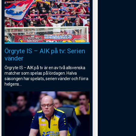
Örgryte IS – AIK på tv: Serien
vänder
Örgryte IS – AIK på tv är en av två allsvenska
matcher som spelas på lördagen. Halva
säsongen har spelats, serien vänder och förra
helgens
...