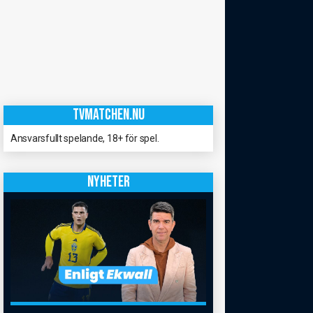
TVMATCHEN.NU
Ansvarsfullt spelande, 18+ för spel.
NYHETER