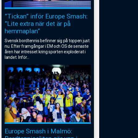
”Tickan” inför Europe Smash:
”Lite extra när det är på
hemmaplan”
Svensk bordtennis befinner sig på toppen just
nu. Efter framgångar i EM och OS de senaste
åren har intresset kring sporten exploderat i
landet. Inför
...
Europe Smash i Malmö: