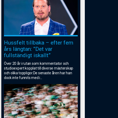
Hussfelt tillbaka – efter fem
års längtan: ”Det var
fullständigt iskallt”
Över 20 år i rutan som kommentator och
studioexpert kopplat till diverse mästerskap
och olika toppligor.De senaste åren har han
dock inte funnits med i
...