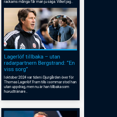
rackarns många får man ju säga. Vilket jag
...
Lagerlöf tillbaka – utan
radarpartnern Bergstrand: ”En
viss sorg”
I oktober 2024 var tiden i Djurgården över för
Thomas Lagerlöf.Fram tills i sommar stod han
utan uppdrag, men nu är han tillbaka som
huvudtränare
...