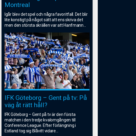
Montreal
Igår blev det spel och några favoritfall. Det blir
lite konstigt på något sätt att ens skriva det
men den största skrällen var att Hanfmann
...
IFK Göteborg – Gent på tv: På
väg åt rätt håll?
IFK Göteborg – Gent på tv är den första
matchen i den tredje kvalomgången till
Conference League. Efter förlängning i
Estland tog sig Blåvitt vidare
...