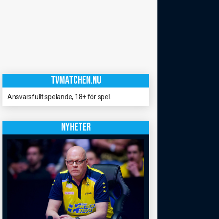
TVMATCHEN.NU
Ansvarsfullt spelande, 18+ för spel.
NYHETER