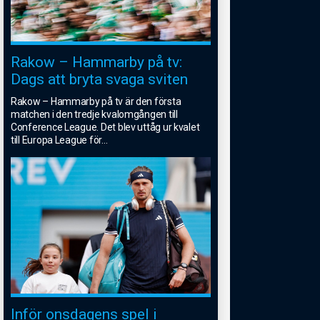
Rakow – Hammarby på tv:
Dags att bryta svaga sviten
Rakow – Hammarby på tv är den första
matchen i den tredje kvalomgången till
Conference League. Det blev uttåg ur kvalet
till Europa League för
...
Inför onsdagens spel i