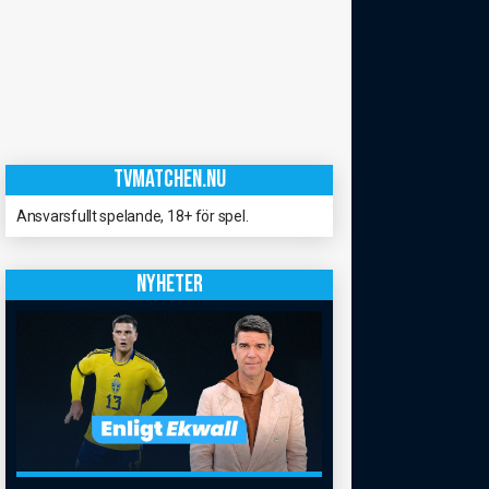
TVMATCHEN.NU
Ansvarsfullt spelande, 18+ för spel.
NYHETER