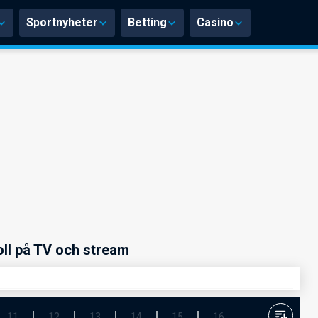
Sportnyheter
Betting
Casino
ll på TV och stream
11
12
13
14
15
16