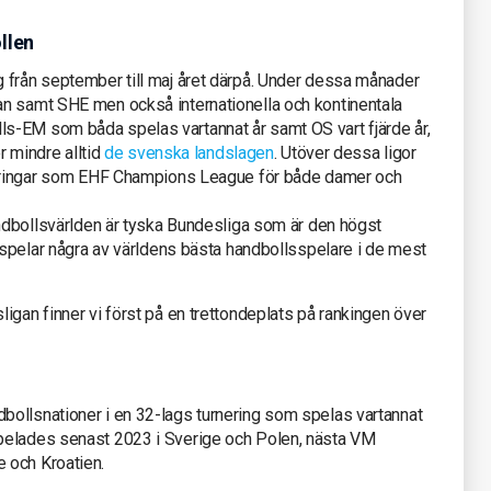
llen
 från september till maj året därpå. Under dessa månader
an samt SHE men också internationella och kontinentala
s-EM som båda spelas vartannat år samt OS vart fjärde år,
er mindre alltid
de svenska landslagen
. Utöver dessa ligor
rneringar som EHF Champions League för både damer och
andbollsvärlden är tyska Bundesliga som är den högst
r spelar några av världens bästa handbollsspelare i de mest
igan finner vi först på en trettondeplats på rankingen över
ollsnationer i en 32-lags turnering som spelas vartannat
pelades senast 2023 i Sverige och Polen, nästa VM
 och Kroatien.