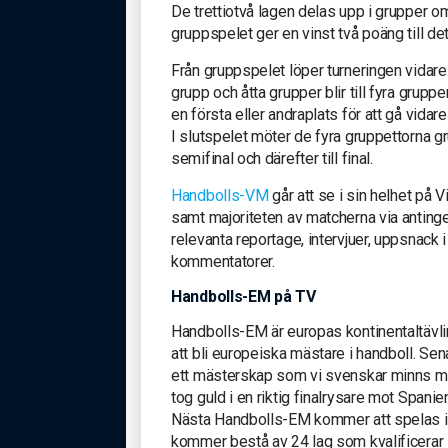
De trettiotvå lagen delas upp i grupper om
gruppspelet ger en vinst två poäng till de
Från gruppspelet löper turneringen vidare t
grupp och åtta grupper blir till fyra grup
en första eller andraplats för att gå vidare 
I slutspelet möter de fyra gruppettorna gru
semifinal och därefter till final.
Handbolls-VM
går att se i sin helhet på 
samt majoriteten av matcherna via antinge
relevanta reportage, intervjuer, uppsnac
kommentatorer.
Handbolls-EM på TV
Handbolls-EM är europas kontinentaltävli
att bli europeiska mästare i handboll. S
ett mästerskap som vi svenskar minns me
tog guld i en riktig finalrysare mot Spanie
Nästa Handbolls-EM kommer att spelas i j
kommer bestå av 24 lag som kvalificerar s