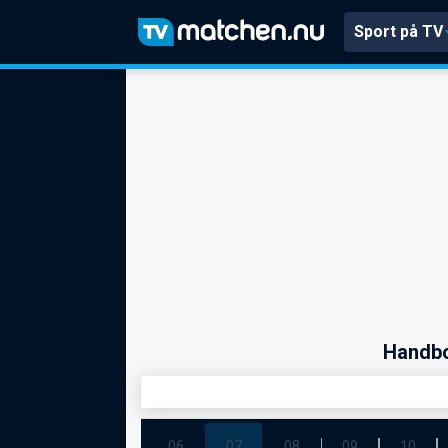
Sport på TV
Handbo
06
07
08
09
10