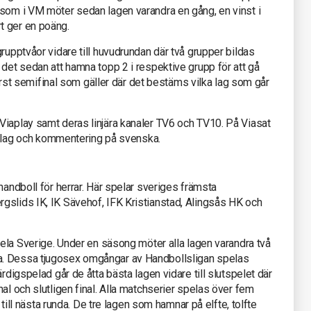
 som i VM möter sedan lagen varandra en gång, en vinst i
t ger en poäng.
rupptvåor vidare till huvudrundan där två grupper bildas
 det sedan att hamna topp 2 i respektive grupp för att gå
 först semifinal som gäller där det bestäms vilka lag som går
Viaplay samt deras linjära kanaler TV6 och TV10. På Viasat
 inslag och kommentering på svenska.
handboll för herrar. Här spelar sveriges främsta
gslids IK, IK Sävehof, IFK Kristianstad, Alingsås HK och
 hela Sverige. Under en säsong möter alla lagen varandra två
a. Dessa tjugosex omgångar av Handbollsligan spelas
rdigspelad går de åtta bästa lagen vidare till slutspelet där
al och slutligen final. Alla matchserier spelas över fem
e till nästa runda. De tre lagen som hamnar på elfte, tolfte