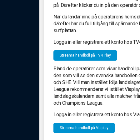
på. Därefter klickar du in på den operatör
När du landar inne på operatörens hemsida
därefter har du full tillgång till spännand
surfplattan.
Logga in eller registrera ett konto hos TV
Streama handboll på TV4 Play
Bland de operatörer som visar handboll 
den som vill se den svenska handbollen d
och SHE. Vill man instället följa landsl
League rekommenderar vi istället Viaplay
landslagskalendern samt alla matcher frå
och Champions League.
Logga in eller registrera ett konto hos Vi
Streama handboll på Viaplay