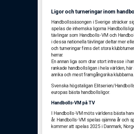
Ligor och turneringar inom handbo
Handbollssäsongen i Sverige sträcker sig
spelas de inhemska ligorna Handbollslig
tävlingar som Handbolls-VM och Handboll
i dessa nationella tävlingar deltar mer ell
och turneringar finns det stora klubbtu
herrar.
En annan liga som drar stort intresse i h
rankade handbollsligan i hela världen, hä
anrika och mest framgångsrika klubbarna.
Svenska högstaligan Elitserien/Handbollsl
europas bästa handbollsligor.
Handbolls-VM på TV
I Handbolls-VM möts världens bästa handb
år. Handbolls-VM spelas ojämna år och s
kommer att spelas 2025 i Danmark, Norge