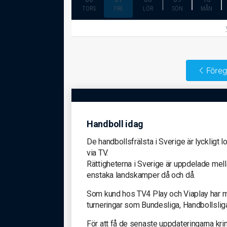
TORS
FRE
LÖR
SÖN
MÅN
Föreg
Handboll idag
De handbollsfrälsta i Sverige är lyckligt l
via TV.
Rättigheterna i Sverige är uppdelade mel
enstaka landskamper då och då.
Som kund hos TV4 Play och Viaplay har ma
turneringar som Bundesliga, Handbollsli
För att få de senaste uppdateringarna kri