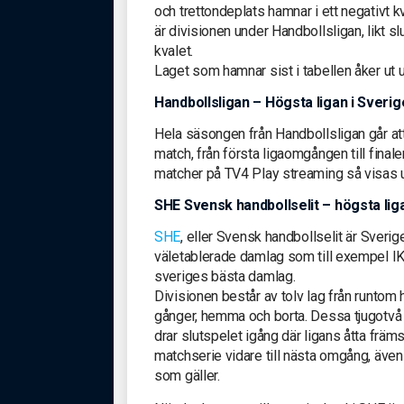
och trettondeplats hamnar i ett negativt
är divisionen under Handbollsligan, likt s
kvalet.
Laget som hamnar sist i tabellen åker ut u
Handbollsligan – Högsta ligan i Sverig
Hela säsongen från Handbollsligan går at
match, från första ligaomgången till fina
matcher på TV4 Play streaming så visas u
SHE Svensk handbollselit – högsta lig
SHE
, eller Svensk handbollselit är Sveri
väletablerade damlag som till exempel I
sveriges bästa damlag.
Divisionen består av tolv lag från runtom h
gånger, hemma och borta. Dessa tjugotvå
drar slutspelet igång där ligans åtta främs
matchserie vidare till nästa omgång, även h
som gäller.