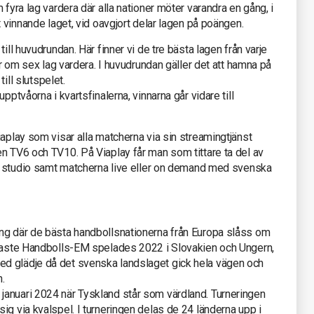
 fyra lag vardera där alla nationer möter varandra en gång, i
t vinnande laget, vid oavgjort delar lagen på poängen.
ill huvudrundan. Här finner vi de tre bästa lagen från varje
per om sex lag vardera. I huvudrundan gäller det att hamna på
till slutspelet.
pptvåorna i kvartsfinalerna, vinnarna går vidare till
Viaplay som visar alla matcherna via sin streamingtjänst
n TV6 och TV10. På Viaplay får man som tittare ta del av
k i studio samt matcherna live eller on demand med svenska
ng där de bästa handbollsnationerna från Europa slåss om
enaste Handbolls-EM spelades 2022 i Slovakien och Ungern,
d glädje då det svenska landslaget gick hela vägen och
n.
anuari 2024 när Tyskland står som värdland. Turneringen
ig via kvalspel. I turneringen delas de 24 länderna upp i