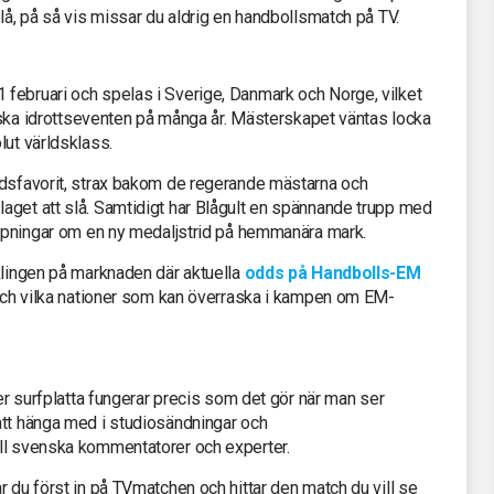
lå, på så vis missar du aldrig en handbollsmatch på TV.
februari och spelas i Sverige, Danmark och Norge, vilket
rdiska idrottseventen på många år. Mästerskapet väntas locka
lut världsklass.
ndsfavorit, strax bakom de regerande mästarna och
aget att slå. Samtidigt har Blågult en spännande trupp med
hoppningar om en ny medaljstrid på hemmanära mark.
klingen på marknaden där aktuella
odds på Handbolls-EM
 och vilka nationer som kan överraska i kampen om EM-
ler surfplatta fungerar precis som det gör när man ser
att hänga med i studiosändningar och
ll svenska kommentatorer och experter.
r du först in på TVmatchen och hittar den match du vill se