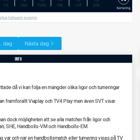
TIS
ONS
TORS
FRE
LÖR
SÖN
Sortering
Visa tidigare events
. dag
Nästa dag
info
ottade då vi kan följa en mängder olika ligor och turneringar
lan framförallt Viaplay och TV4 Play men även SVT visar
n dock möjligheten att se alla matcher från ligor och
gan, SHE, Handbolls-VM och Handbolls-EM.
ng var och när en handbollsmatch eller turnering visas på TV