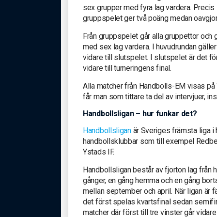
sex grupper med fyra lag vardera. Precis
gruppspelet ger två poäng medan oavgjor
Från gruppspelet går alla gruppettor och g
med sex lag vardera. I huvudrundan gäller
vidare till slutspelet. I slutspelet är det
vidare till turneringens final.
Alla matcher från Handbolls-EM visas på 
får man som tittare ta del av intervjuer,
Handbollsligan – hur funkar det?
Handbollsligan
är Sveriges främsta liga i 
handbollsklubbar som till exempel Redber
Ystads IF.
Handbollsligan består av fjorton lag från
gånger, en gång hemma och en gång bort
mellan september och april. När ligan är fä
det först spelas kvartsfinal sedan semifin
matcher där först till tre vinster går vidar