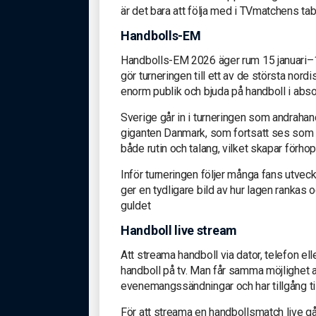
är det bara att följa med i TVmatchens tab
Handbolls-EM
Handbolls-EM 2026 äger rum 15 januari–1 
gör turneringen till ett av de största no
enorm publik och bjuda på handboll i abso
Sverige går in i turneringen som andraha
giganten Danmark, som fortsatt ses som l
både rutin och talang, vilket skapar för
Inför turneringen följer många fans utvec
ger en tydligare bild av hur lagen rankas
guldet
Handboll live stream
Att streama handboll via dator, telefon el
handboll på tv. Man får samma möjlighet 
evenemangssändningar och har tillgång ti
För att streama en handbollsmatch live gå