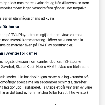
 kvalspel där man möter kvalande lag från Allsvenskan som
lutspelet möter lagen varandra fem gånger i det negativa
r serien utan någon chans att kvala.
e för herrar
t se på TV4 Plays streamingtjänst som visar varenda
len med svensk kommentering. Utöver att kunna se alla
tvalda matcher även på TV4 Play sportkanaler.
an i Sverige för damer
ges högsta division inom damhandbollen. I SHE ser vi
K Sävehof, Skuru IK och Höörs HK 65 slåss om titeln som
ela landet. Likt handbollsligan möter alla lag varandra två
 omgångar spelas mellan september och mars, därefter
ta lag gör upp i slutspelet. I slutspelet går vinnaren av varje
är är det bäst av fem matcher (eller först till tre vinster)