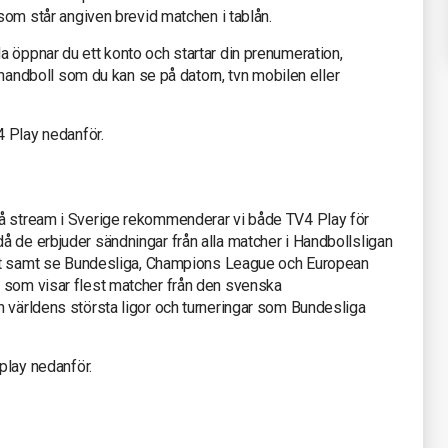
 som står angiven brevid matchen i tablån.
 öppnar du ett konto och startar din prenumeration,
e handboll som du kan se på datorn, tvn mobilen eller
4 Play nedanför.
på stream i Sverige rekommenderar vi både TV4 Play för
å de erbjuder sändningar från alla matcher i Handbollsligan
aget samt se Bundesliga, Champions League och European
 som visar flest matcher från den svenska
n världens största ligor och turneringar som Bundesliga
aplay nedanför.