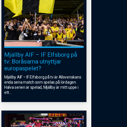
Mjällby AIF – IF Elfsborg på
tv: Boråsarna utnyttjar
europaspelet?
Mjällby AIF – IF Elfsborg på tv är Allsvenskans
enda sena match som spelas på lördagen.
Halva serien är spelad, Mjällby är mitt uppe i
ett
...