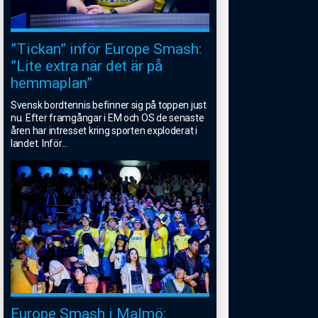
”Tickan” inför Europe Smash:
”Lite extra när det är på
hemmaplan”
Svensk bordtennis befinner sig på toppen just
nu. Efter framgångar i EM och OS de senaste
åren har intresset kring sporten exploderat i
landet. Inför
...
Europe Smash i Malmö: