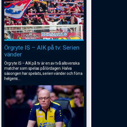
Örgryte IS – AIK på tv: Serien
vänder
Örgryte IS – AIK på tv är en av två allsvenska
matcher som spelas på lördagen. Halva
säsongen har spelats, serien vänder och förra
helgens
...