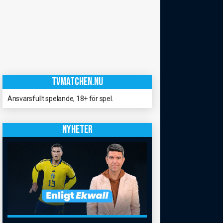
TVMATCHEN.NU
Ansvarsfullt spelande, 18+ för spel.
NYHETER