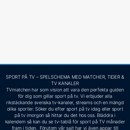
SPORT PÅ TV – SPELSCHEMA MED MATCHER, TIDER &
TV KANALER
TVmatchen har som vision att vara den perfekta guiden
för dig som gillar sport på tv. Vi erbjuder alla
rikstäckande svenska tv-kanaler, streams och en mängd
olika sporter. Söker du efter sport på tv idag eller sport
på tv imorgon så hittar du det hos oss. Bläddra i
kalendern så kan du se tv-tablå för sport på TV månader
fram i tiden. Förutom vår sajt har vi även appar till