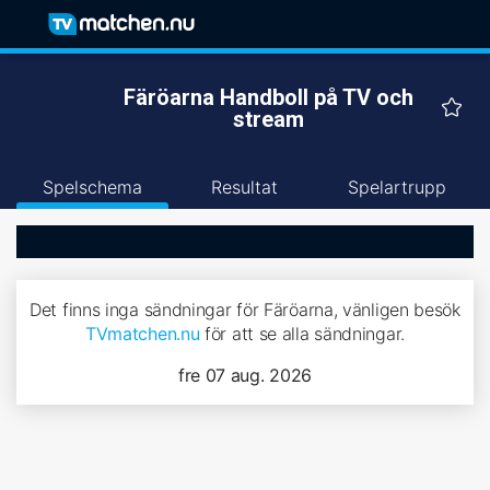
Färöarna Handboll på TV och
stream
Spelschema
Resultat
Spelartrupp
Det finns inga sändningar för Färöarna, vänligen besök
TVmatchen.nu
för att se alla sändningar.
fre 07 aug. 2026