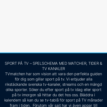
SPORT PÅ TV – SPELSCHEMA MED MATCHER, TIDER &
TV KANALER
TVmatchen har som vision att vara den perfekta guiden
för dig som gillar sport på tv. Vi erbjuder alla
rikstäckande svenska tv-kanaler, streams och en mängd
olika sporter. Söker du efter sport på tv idag eller sport
på tv imorgon så hittar du det hos oss. Bläddra i
kalendern så kan du se tv-tablå för sport på TV månader
fram i tiden. Förutom vår sajt har vi även appar till