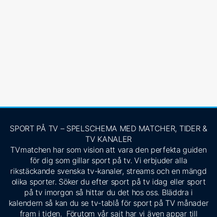
SPORT PÅ TV – SPELSCHEMA MED MATCHER, TIDER &
TV KANALER
TVmatchen har som vision att vara den perfekta guiden
för dig som gillar sport på tv. Vi erbjuder alla
rikstäckande svenska tv-kanaler, streams och en mängd
olika sporter. Söker du efter sport på tv idag eller sport
på tv imorgon så hittar du det hos oss. Bläddra i
kalendern så kan du se tv-tablå för sport på TV månader
fram i tiden. Förutom vår sajt har vi även appar till