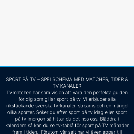
SPORT PÅ TV – SPELSCHEMA MED MATCHER, TIDER &
TV KANALER
TVmatchen har som vision att vara den perfekta guiden
för dig som gillar sport på tv. Vi erbjuder alla
rikstäckande svenska tv-kanaler, streams och en mängd
olika sporter. Söker du efter sport på tv idag eller sport
på tv imorgon så hittar du det hos oss. Bläddra i
kalendern så kan du se tv-tablå för sport på TV månader
fram i tiden. Förutom vår sajt har vi även appar till