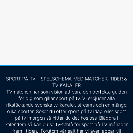
SPORT PÅ TV – SPELSCHEMA MED MATCHER, TIDER &
TV KANALER
TVmatchen har som vision att vara den perfekta guiden
för dig som gillar sport på tv. Vi erbjuder alla
rikstäckande svenska tv-kanaler, streams och en mängd
olika sporter. Söker du efter sport på tv idag eller sport
på tv imorgon så hittar du det hos oss. Bläddra i
kalendern så kan du se tv-tablå för sport på TV månader
fram i tiden. Förutom vår sajt har vi även appar till