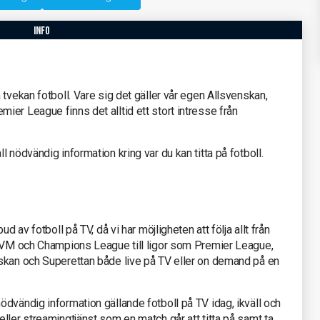
info
tvekan fotboll. Vare sig det gäller vår egen Allsvenskan,
er League finns det alltid ett stort intresse från
 nödvändig information kring var du kan titta på fotboll.
d av fotboll på TV, då vi har möjligheten att följa allt från
s-VM och Champions League till ligor som Premier League,
skan och Superettan både live på TV eller on demand på en
dvändig information gällande fotboll på TV idag, ikväll och
ller streamingtjänst som en match går att titta på samt ta