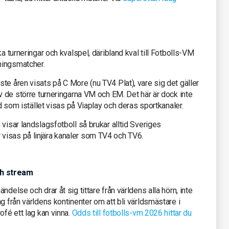
ika turneringar och kvalspel, däribland kval till Fotbolls-VM
ningsmatcher.
te åren visats på C More (nu TV4 Plat), vare sig det gäller
av de större turneringarna VM och EM. Det här är dock inte
nd som istället visas på Viaplay och deras sportkanaler.
visar landslagsfotboll så brukar alltid Sveriges
visas på linjära kanaler som TV4 och TV6.
ch stream
ndelse och drar åt sig tittare från världens alla hörn, inte
g från världens kontinenter om att bli världsmästare i
ofé ett lag kan vinna.
Odds till fotbolls-vm 2026 hittar du