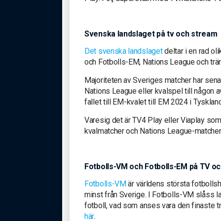
Svenska landslaget på tv och stream
Det svenska landslaget
deltar i en rad ol
och Fotbolls-EM, Nations League och trä
Majoriteten av Sveriges matcher har senas
Nations League eller kvalspel till någon 
fallet till EM-kvalet till EM 2024 i Tyskla
Varesig det är TV4 Play eller Viaplay som 
kvalmatcher och Nations League-matcher 
Fotbolls-VM och Fotbolls-EM på TV o
Fotbolls-VM
är världens största fotbollshä
minst från Sverige. I Fotbolls-VM slåss la
fotboll, vad som anses vara den finaste tr
här
.