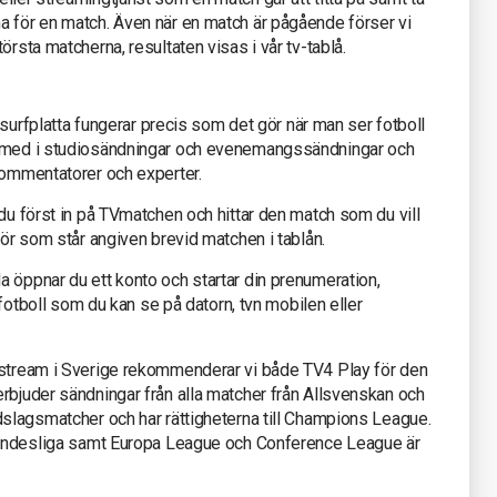
a för en match. Även när en match är pågående förser vi
örsta matcherna, resultaten visas i vår tv-tablå.
r surfplatta fungerar precis som det gör när man ser fotboll
a med i studiosändningar och evenemangssändningar och
kommentatorer och experter.
 du först in på TVmatchen och hittar den match som du vill
tör som står angiven brevid matchen i tablån.
 öppnar du ett konto och startar din prenumeration,
e fotboll som du kan se på datorn, tvn mobilen eller
 stream i Sverige rekommenderar vi både TV4 Play för den
rbjuder sändningar från alla matcher från Allsvenskan och
dslagsmatcher och har rättigheterna till Champions League.
 Bundesliga samt Europa League och Conference League är