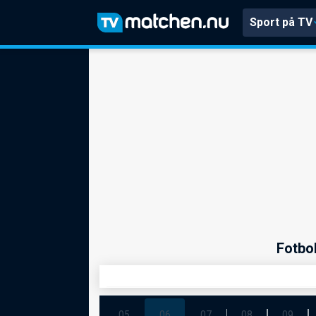
Sport på TV
Fotbo
05
06
07
08
09