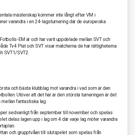
entala mästerskap kommer inte långt efter VM i
oner varandra i en 24-lagsturnering där de europeiska
Fotbolls-EM är och har varit uppdelade mellan SVT och
e Tv4 Plat och SVT visar matcherna de har rättigheterna
 och SVT1/SVT2.
rsta och bästa klubblag mot varandra i vad som är den
bollen. Utöver att det här är den största turneringen är det
 mellan fantastiska lag.
per sedvanligt från september till november och spelas
elet delas lagen upp i lag om 4 där varje lag möter varandra
rtaplan.
tan och grupptvåan till slutspelet som spelas från