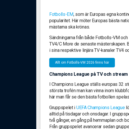
Fotbolls-EM
, som är Europas egna kontin
popularitet. Här möter Europas bästa nati
mästarna ska krönas.
Sändningarna från både Fotbolls-VM och 
TV4/C More de senaste mästerskapen. Båd
i sina respektive linjära TV-kanaler TV4
Allt om Fotbolls-VM 2026 finns här
Champions League på TV och stream
I Champions League ställs europas 32 stö
största trofén man kan vinna inom klubbfot
här man får se den bästa fotbollen spelas
Gruppspelet i
UEFA Champions League
lö
alltid på tisdagar och onsdagar. I gruppsp
två gånger, en gång på hemmaplan och bo
Från gruppspelet avancerar sedan gruppet