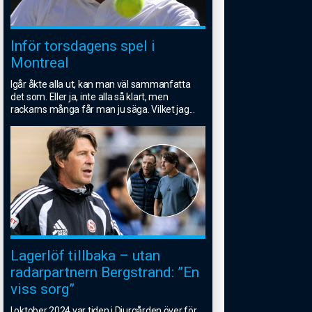
Inför torsdagens spel i
Montreal
Igår åkte alla ut, kan man väl sammanfatta
det som. Eller ja, inte alla så klart, men
rackarns många får man ju säga. Vilket jag
...
Lagerlöf tillbaka – utan
radarpartnern Bergstrand: ”En
viss sorg”
I oktober 2024 var tiden i Djurgården över för