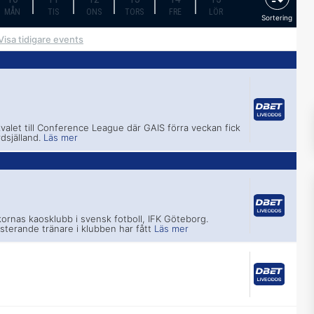
MÅN
TIS
ONS
TORS
FRE
LÖR
Sortering
Visa tidigare events
 kvalet till Conference League där GAIS förra veckan fick
dsjälland.
Läs mer
kornas kaosklubb i svensk fotboll, IFK Göteborg.
sterande tränare i klubben har fått
Läs mer