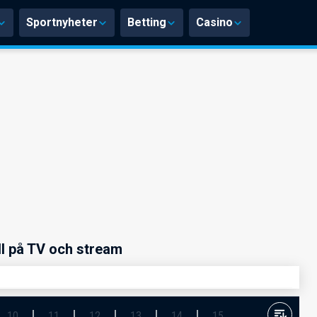
Sportnyheter
Betting
Casino
ll på TV och stream
10
11
12
13
14
15