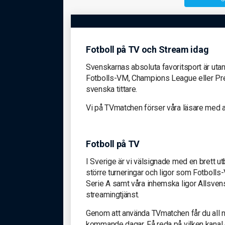
Fotboll på TV och Stream idag
Svenskarnas absoluta favoritsport är utan 
Fotbolls-VM, Champions League eller Premi
svenska tittare.
Vi på TVmatchen förser våra läsare med all
Fotboll på TV
I Sverige är vi välsignade med en brett utbu
större turneringar och ligor som Fotboll
Serie A samt våra inhemska ligor Allsven
streamingtjänst.
Genom att använda TVmatchen får du all nö
kommande dagar. Få reda på vilken kanal e