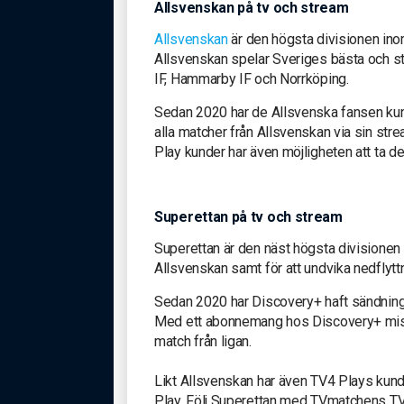
Allsvenskan på tv och stream
Allsvenskan
är den högsta divisionen ino
Allsvenskan spelar Sveriges bästa och st
IF, Hammarby IF och Norrköping.
Sedan 2020 har de Allsvenska fansen kunn
alla matcher från Allsvenskan via sin str
Play kunder har även möjligheten att ta d
Superettan på tv och stream
Superettan är den näst högsta divisionen 
Allsvenskan samt för att undvika nedflyttni
Sedan 2020 har Discovery+ haft sändningsr
Med ett abonnemang hos Discovery+ miss
match från ligan.
Likt Allsvenskan har även TV4 Plays kun
Play. Följ Superettan med TVmatchens TV-t