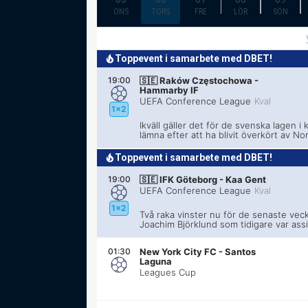
ONS
TORS
FRE
LÖR
SÖN
Toppevent i samarbete med DBET!
19:00
🇸🇪
Raków Częstochowa
-
Hammarby IF
UEFA Conference League
Kval
1x2
Ikväll gäller det för de svenska lagen i
lämna efter att ha blivit överkört av Nor
Toppevent i samarbete med DBET!
19:00
🇸🇪
IFK Göteborg
-
Kaa Gent
UEFA Conference League
Kval
1x2
Två raka vinster nu för de senaste vec
Joachim Björklund som tidigare var assi
01:30
New York City FC
-
Santos
Laguna
Leagues Cup