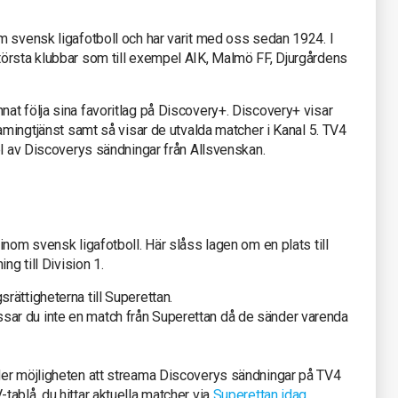
m svensk ligafotboll och har varit med oss sedan 1924. I
örsta klubbar som till exempel AIK, Malmö FF, Djurgårdens
at följa sina favoritlag på Discovery+. Discovery+ visar
eamingtjänst samt så visar de utvalda matcher i Kanal 5. TV4
el av Discoverys sändningar från Allsvenskan.
inom svensk ligafotboll. Här slåss lagen om en plats till
ng till Division 1.
ättigheterna till Superettan.
ar du inte en match från Superettan då de sänder varenda
der möjligheten att streama Discoverys sändningar på TV4
ablå, du hittar aktuella matcher via
Superettan idag