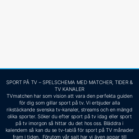
SPORT PÅ TV – SPELSCHEMA MED MATCHER, TIDER &
TV KANALER
TVmatchen har som vision att vara den perfekta guiden
för dig som gillar sport på tv. Vi erbjuder alla
rikstäckande svenska tv-kanaler, streams och en mängd
olika sporter. Söker du efter sport på tv idag eller sport
på tv imorgon så hittar du det hos oss. Bläddra i
kalendern så kan du se tv-tablå för sport på TV månader
fram i tiden. Förutom vår sajt har vi även appar till