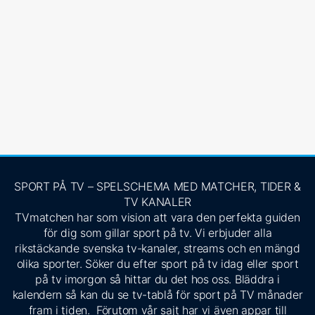
SPORT PÅ TV – SPELSCHEMA MED MATCHER, TIDER &
TV KANALER
TVmatchen har som vision att vara den perfekta guiden
för dig som gillar sport på tv. Vi erbjuder alla
rikstäckande svenska tv-kanaler, streams och en mängd
olika sporter. Söker du efter sport på tv idag eller sport
på tv imorgon så hittar du det hos oss. Bläddra i
kalendern så kan du se tv-tablå för sport på TV månader
fram i tiden. Förutom vår sajt har vi även appar till