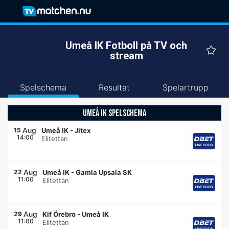
Umeå IK Fotboll på TV och
stream
Spelschema
Resultat
Spelartrupp
UMEÅ IK SPELSCHEMA
Aug
15
Umeå IK
-
Jitex
14:00
Elitettan
Aug
22
Umeå IK
-
Gamla Upsala SK
11:00
Elitettan
Aug
29
Kif Örebro
-
Umeå IK
11:00
Elitettan