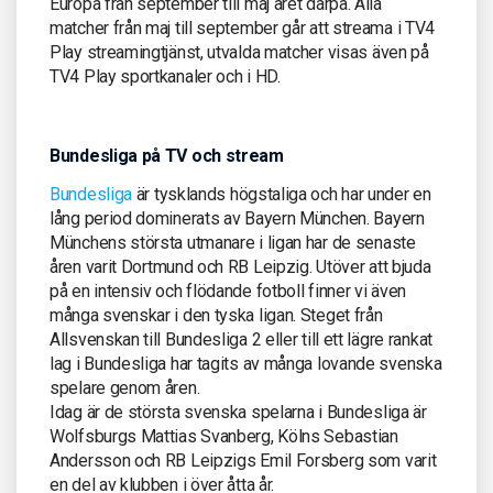
Europa från september till maj året därpå. Alla
matcher från maj till september går att streama i TV4
Play streamingtjänst, utvalda matcher visas även på
TV4 Play sportkanaler och i HD.
Bundesliga på TV och stream
Bundesliga
är tysklands högstaliga och har under en
lång period dominerats av Bayern München. Bayern
Münchens största utmanare i ligan har de senaste
åren varit Dortmund och RB Leipzig. Utöver att bjuda
på en intensiv och flödande fotboll finner vi även
många svenskar i den tyska ligan. Steget från
Allsvenskan till Bundesliga 2 eller till ett lägre rankat
lag i Bundesliga har tagits av många lovande svenska
spelare genom åren.
Idag är de största svenska spelarna i Bundesliga är
Wolfsburgs Mattias Svanberg, Kölns Sebastian
Andersson och RB Leipzigs Emil Forsberg som varit
en del av klubben i över åtta år.