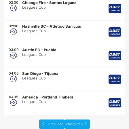
02:00
Chicago Fire
-
Santos Laguna
Leagues Cup
02:00
Nashville SC
-
Atlético San Luis
Leagues Cup
03:00
Austin FC
-
Puebla
Leagues Cup
04:00
San Diego
-
Tijuana
Leagues Cup
04:15
América
-
Portland Timbers
Leagues Cup
Föreg. dag
Nästa dag