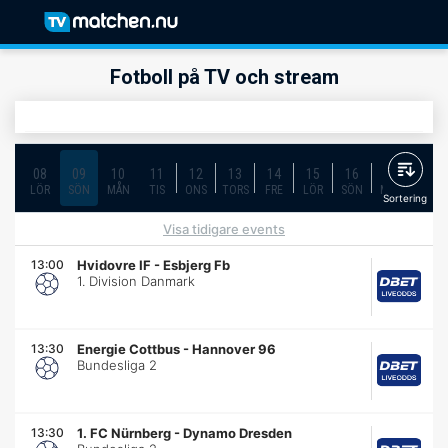
Fotboll på TV och stream
08
09
10
11
12
13
14
15
16
17
18
LÖR
SÖN
MÅN
TIS
ONS
TORS
FRE
LÖR
SÖN
MÅN
TIS
Sortering
Visa tidigare events
13:00
Hvidovre IF
-
Esbjerg Fb
1. Division Danmark
13:30
Energie Cottbus
-
Hannover 96
Bundesliga 2
13:30
1. FC Nürnberg
-
Dynamo Dresden