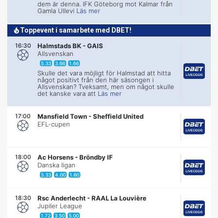
dem är denna. IFK Göteborg mot Kalmar från
Gamla Ullevi
Läs mer
Toppevent i samarbete med DBET!
16:30
Halmstads BK
-
GAIS
Allsvenskan
5.33
3.66
1.66
Skulle det vara möjligt för Halmstad att hitta
något positivt från den här säsongen i
Allsvenskan? Tveksamt, men om något skulle
det kanske vara att
Läs mer
17:00
Mansfield Town
-
Sheffield United
EFL-cupen
18:00
Ac Horsens
-
Bröndby IF
Danska ligan
5.33
4.00
1.60
18:30
Rsc Anderlecht
-
RAAL La Louvière
Jupiler League
1.72
3.50
5.00