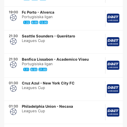
19:00
Fc Porto
-
Alverca
Portugisiska ligan
1.22
6.00
12.00
21:30
Seattle Sounders
-
Querétaro
Leagues Cup
21:30
Benfica Lissabon
-
Academico Viseu
Portugisiska ligan
1.11
8.50
21.00
01:30
Cruz Azul
-
New York City FC
Leagues Cup
01:30
Philadelphia Union
-
Necaxa
Leagues Cup