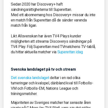
Sedan 2020 har Discovery+ haft
sändningsrättigheterna till Superettan.
Med ett abonnemang hos Discovery+ missar du inte
en match från Superettan då de sänder varenda
match från ligan.
Likt Allsvenskan har även TV4 Plays kunder
möjligheten att streama Discoverys sändningar på
TV4 Play. Följ Superettan med TVmatchens TV-tablå,
du hittar aktuella matcher via
Superettan idag
Svenska landslaget på tv och stream
Det svenska landslaget
deltar i en rad olika
turneringar och kvalspel, däribland kval till Fotbolls-
VM och Fotbolls-EM, Nations League och
träningsmatcher.
Majoriteten av Sveriges matcher har senaste åren
visats på C More (nu TV4 Plat), vare sig det gäller