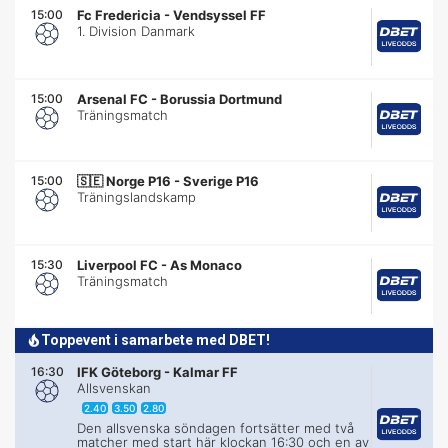
15:00
Fc Fredericia
-
Vendsyssel FF
1. Division Danmark
15:00
Arsenal FC
-
Borussia Dortmund
Träningsmatch
15:00
🇸🇪
Norge P16 - Sverige P16
Träningslandskamp
15:30
Liverpool FC
-
As Monaco
Träningsmatch
Toppevent i samarbete med DBET!
16:30
IFK Göteborg
-
Kalmar FF
Allsvenskan
2.40
3.50
2.80
Den allsvenska söndagen fortsätter med två
matcher med start här klockan 16:30 och en av