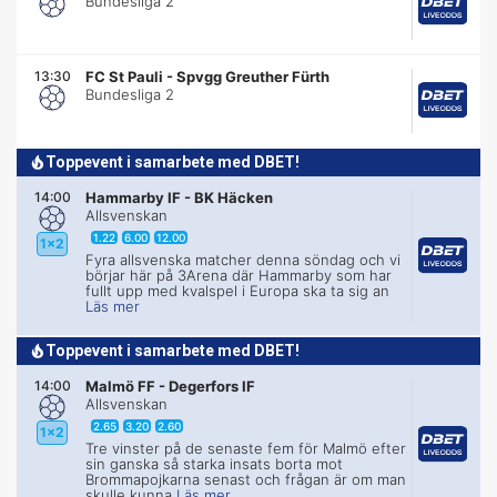
Bundesliga 2
13:30
FC St Pauli
-
Spvgg Greuther Fürth
Bundesliga 2
Toppevent i samarbete med DBET!
14:00
Hammarby IF
-
BK Häcken
Allsvenskan
1.22
6.00
12.00
1x2
Fyra allsvenska matcher denna söndag och vi
börjar här på 3Arena där Hammarby som har
fullt upp med kvalspel i Europa ska ta sig an
Läs mer
Toppevent i samarbete med DBET!
14:00
Malmö FF
-
Degerfors IF
Allsvenskan
2.65
3.20
2.60
1x2
Tre vinster på de senaste fem för Malmö efter
sin ganska så starka insats borta mot
Brommapojkarna senast och frågan är om man
skulle kunna
Läs mer