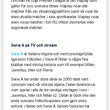
Om man vill följa Premier League är det Viaplay som
gäller för oss svenska tittare. Viaplay visar alla
matcher från sin streamingplattform samt så visar de
även utvalda matcher i sina sportkanaler. Viaplay visar
även vissa matcher i full HD, oftast stormöten eller
avgörande matcher.
Serie A på TV och stream
Serie A
är Italiens högsta och mest prestigefyllda
liga inom fotbollen. I Serie A finner vi några fina
klubbar med otrolig historia som till exempel Milan,
Juventus, Inter och Roma.
Serie A har under stora delar av 2000-talet varit
synonym med vår största stjärna Zlatan Ibrahimovic
som spelat i alla de tre randiga storlagen i norr –
Juventus, Inter och Milan x2. Zlatan är dock inte den
enda svenske fotbollsspelare som gjort stora
avtryck i Italien och Serie A. Genom historien har