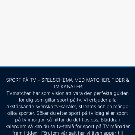
SPORT PÅ TV – SPELSCHEMA MED MATCHER, TIDER &
TV KANALER
TVmatchen har som vision att vara den perfekta guiden
för dig som gillar sport på tv. Vi erbjuder alla
rikstäckande svenska tv-kanaler, streams och en mängd
olika sporter. Söker du efter sport på tv idag eller sport
på tv imorgon så hittar du det hos oss. Bläddra i
kalendern så kan du se tv-tablå för sport på TV månader
fram i tiden. Förutom vår sajt har vi även appar till