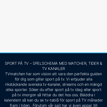
SPORT PÅ TV – SPELSCHEMA MED MATCHER, TIDER &
TV KANALER
TVmatchen har som vision att vara den perfekta guiden
för dig som gillar sport på tv. Vi erbjuder alla
rikstäckande svenska tv-kanaler, streams och en mängd
olika sporter. Söker du efter sport på tv idag eller sport
på tv imorgon så hittar du det hos oss. Bläddra i
kalendern så kan du se tv-tablå för sport på TV månader
fram i tiden. Förutom vår sajt har vi även appar till