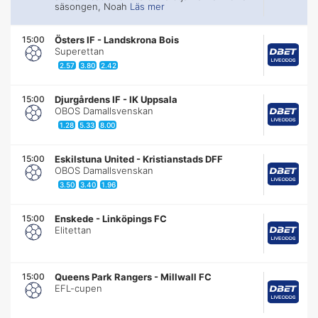
säsongen, Noah
Läs mer
15:00
Östers IF
-
Landskrona Bois
Superettan
2.57
3.80
2.42
15:00
Djurgårdens IF
-
IK Uppsala
OBOS Damallsvenskan
1.28
5.33
8.00
15:00
Eskilstuna United
-
Kristianstads DFF
OBOS Damallsvenskan
3.50
3.40
1.96
15:00
Enskede
-
Linköpings FC
Elitettan
15:00
Queens Park Rangers
-
Millwall FC
EFL-cupen