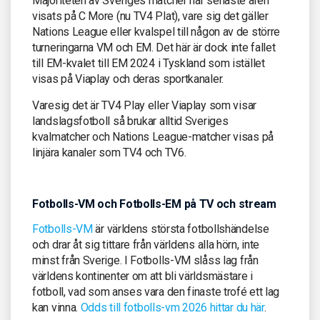
Majoriteten av Sveriges matcher har senaste åren
visats på C More (nu TV4 Plat), vare sig det gäller
Nations League eller kvalspel till någon av de större
turneringarna VM och EM. Det här är dock inte fallet
till EM-kvalet till EM 2024 i Tyskland som istället
visas på Viaplay och deras sportkanaler.
Varesig det är TV4 Play eller Viaplay som visar
landslagsfotboll så brukar alltid Sveriges
kvalmatcher och Nations League-matcher visas på
linjära kanaler som TV4 och TV6.
Fotbolls-VM och Fotbolls-EM på TV och stream
Fotbolls-VM
är världens största fotbollshändelse
och drar åt sig tittare från världens alla hörn, inte
minst från Sverige. I Fotbolls-VM slåss lag från
världens kontinenter om att bli världsmästare i
fotboll, vad som anses vara den finaste trofé ett lag
kan vinna.
Odds till fotbolls-vm 2026 hittar du här
.