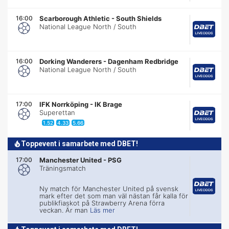
16:00
Scarborough Athletic
-
South Shields
National League North / South
16:00
Dorking Wanderers
-
Dagenham Redbridge
National League North / South
17:00
IFK Norrköping
-
IK Brage
Superettan
1.52
4.33
5.66
Toppevent i samarbete med DBET!
17:00
Manchester United
-
PSG
Träningsmatch
Ny match för Manchester United på svensk
mark efter det som man väl nästan får kalla för
publikfiaskot på Strawberry Arena förra
veckan. Är man
Läs mer