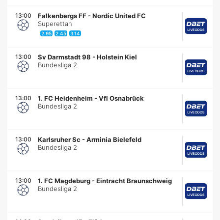
13:00
Falkenbergs FF
-
Nordic United FC
Superettan
2.95
2.45
3.14
13:00
Sv Darmstadt 98
-
Holstein Kiel
Bundesliga 2
13:00
1. FC Heidenheim
-
Vfl Osnabrück
Bundesliga 2
13:00
Karlsruher Sc
-
Arminia Bielefeld
Bundesliga 2
13:00
1. FC Magdeburg
-
Eintracht Braunschweig
Bundesliga 2