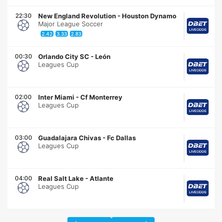
22:30
New England Revolution
-
Houston Dynamo
Major League Soccer
2.42
3.33
2.83
00:30
Orlando City SC
-
León
Leagues Cup
02:00
Inter Miami
-
Cf Monterrey
Leagues Cup
03:00
Guadalajara Chivas
-
Fc Dallas
Leagues Cup
04:00
Real Salt Lake
-
Atlante
Leagues Cup