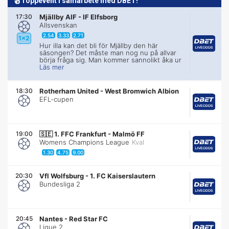
Toppevent i samarbete med DBET!
17:30
Mjällby AIF
-
IF Elfsborg
Allsvenskan
2.54
3.33
2.71
1x2
Hur illa kan det bli för Mjällby den här
säsongen? Det måste man nog nu på allvar
börja fråga sig. Man kommer sannolikt åka ur
Läs mer
18:30
Rotherham United
-
West Bromwich Albion
EFL-cupen
19:00
🇸🇪
1. FFC Frankfurt
-
Malmö FF
Womens Champions League
Kval
1.30
4.75
9.00
20:30
Vfl Wolfsburg
-
1. FC Kaiserslautern
Bundesliga 2
20:45
Nantes
-
Red Star FC
Ligue 2