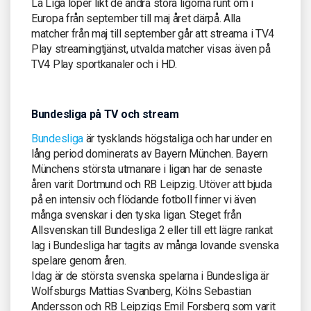
La Liga löper likt de andra stora ligorna runt om i
Europa från september till maj året därpå. Alla
matcher från maj till september går att streama i TV4
Play streamingtjänst, utvalda matcher visas även på
TV4 Play sportkanaler och i HD.
Bundesliga på TV och stream
Bundesliga
är tysklands högstaliga och har under en
lång period dominerats av Bayern München. Bayern
Münchens största utmanare i ligan har de senaste
åren varit Dortmund och RB Leipzig. Utöver att bjuda
på en intensiv och flödande fotboll finner vi även
många svenskar i den tyska ligan. Steget från
Allsvenskan till Bundesliga 2 eller till ett lägre rankat
lag i Bundesliga har tagits av många lovande svenska
spelare genom åren.
Idag är de största svenska spelarna i Bundesliga är
Wolfsburgs Mattias Svanberg, Kölns Sebastian
Andersson och RB Leipzigs Emil Forsberg som varit