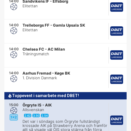
14:00
Sandvikens IF
-
Elfsborg
Elitettan
14:00
Trelleborgs FF
-
Gamla Upsala SK
Elitettan
14:00
Chelsea FC
-
AC Milan
Träningsmatch
14:00
Aarhus Fremad
-
Køge BK
1. Division Danmark
Toppevent i samarbete med DBET!
15:00
Örgryte IS
-
AIK
Allsvenskan
2.62
3.50
2.54
1x2
Det var i söndags som Örgryte fullständigt
krossade AIK på Strawberry Arena och framför
allt så visade väl ÖIS stora stjärna från förra