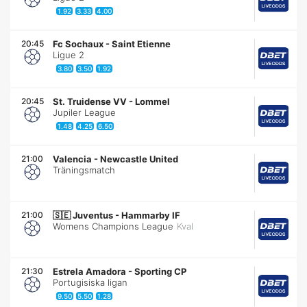
1.92
3.33
4.00
20:45
Fc Sochaux
-
Saint Etienne
Ligue 2
3.80
3.50
1.92
20:45
St. Truidense VV
-
Lommel
Jupiler League
1.48
4.25
6.50
21:00
Valencia
-
Newcastle United
Träningsmatch
21:00
🇸🇪
Juventus
-
Hammarby IF
Womens Champions League
Kval
21:30
Estrela Amadora
-
Sporting CP
Portugisiska ligan
9.50
5.50
1.28