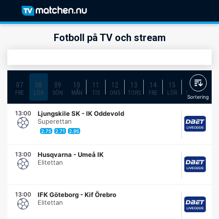
Fotboll på TV och stream
07
08
09
10
11
12
13
14
15
16
17
FRE
LÖR
SÖN
MÅN
TIS
ONS
TORS
FRE
LÖR
SÖN
MÅN
Sortering
13:00
Ljungskile SK
-
IK Oddevold
Superettan
2.75
2.71
2.95
13:00
Husqvarna
-
Umeå IK
Elitettan
13:00
IFK Göteborg
-
Kif Örebro
Elitettan