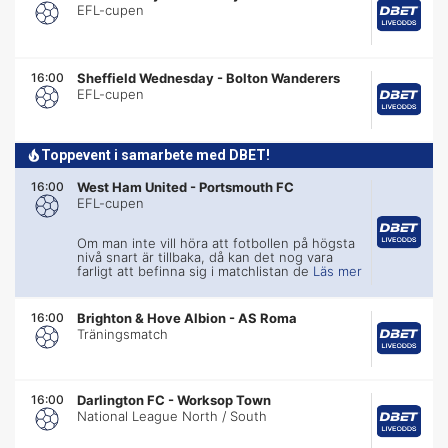
EFL-cupen
16:00
Sheffield Wednesday
-
Bolton Wanderers
EFL-cupen
Toppevent i samarbete med DBET!
16:00
West Ham United
-
Portsmouth FC
EFL-cupen
Om man inte vill höra att fotbollen på högsta
nivå snart är tillbaka, då kan det nog vara
farligt att befinna sig i matchlistan de
Läs mer
16:00
Brighton & Hove Albion
-
AS Roma
Träningsmatch
16:00
Darlington FC
-
Worksop Town
National League North / South