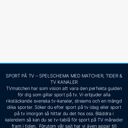
SPORT PÅ TV – SPELSCHEMA MED MATCHER, TIDER &
TV KANALER
TVmatchen har som vision att vara den perfekta guiden
för dig som gillar sport på tv. Vi erbjuder alla
rikstäckande svenska tv-kanaler, streams och en mängd
olika sporter. Söker du efter sport på tv idag eller sport
på tv imorgon så hittar du det hos oss. Bläddra i
kalendern så kan du se tv-tablå för sport på TV månader
fram i tiden. Förutom vår sajt har vi även appar till