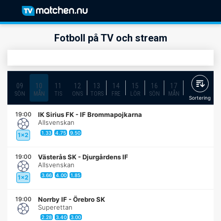
Fotboll på TV och stream
09
10
11
12
13
14
15
16
17
18
19
SÖN
MÅN
TIS
ONS
TORS
FRE
LÖR
SÖN
MÅN
TIS
ONS
Sortering
19:00
IK Sirius FK
-
IF Brommapojkarna
Allsvenskan
1.33
4.75
9.50
1x2
19:00
Västerås SK
-
Djurgårdens IF
Allsvenskan
3.66
4.00
1.85
1x2
19:00
Norrby IF
-
Örebro SK
Superettan
2.28
3.40
3.00