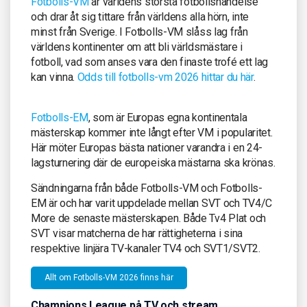
Fotbolls-VM
är världens största fotbollshändelse
och drar åt sig tittare från världens alla hörn, inte
minst från Sverige. I Fotbolls-VM slåss lag från
världens kontinenter om att bli världsmästare i
fotboll, vad som anses vara den finaste trofé ett lag
kan vinna.
Odds till fotbolls-vm 2026 hittar du här
.
Fotbolls-EM
, som är Europas egna kontinentala
mästerskap kommer inte långt efter VM i popularitet.
Här möter Europas bästa nationer varandra i en 24-
lagsturnering där de europeiska mästarna ska krönas.
Sändningarna från både Fotbolls-VM och Fotbolls-
EM är och har varit uppdelade mellan SVT och TV4/C
More de senaste mästerskapen. Både Tv4 Plat och
SVT visar matcherna de har rättigheterna i sina
respektive linjära TV-kanaler TV4 och SVT1/SVT2.
Allt om Fotbolls-VM 2026 finns här
Champions League på TV och stream