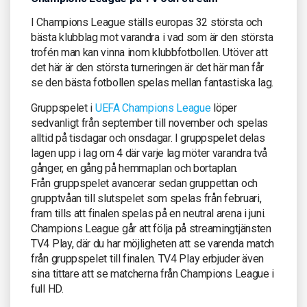
I Champions League ställs europas 32 största och
bästa klubblag mot varandra i vad som är den största
trofén man kan vinna inom klubbfotbollen. Utöver att
det här är den största turneringen är det här man får
se den bästa fotbollen spelas mellan fantastiska lag.
Gruppspelet i
UEFA Champions League
löper
sedvanligt från september till november och spelas
alltid på tisdagar och onsdagar. I gruppspelet delas
lagen upp i lag om 4 där varje lag möter varandra två
gånger, en gång på hemmaplan och bortaplan.
Från gruppspelet avancerar sedan gruppettan och
grupptvåan till slutspelet som spelas från februari,
fram tills att finalen spelas på en neutral arena i juni.
Champions League går att följa på streamingtjänsten
TV4 Play, där du har möjligheten att se varenda match
från gruppspelet till finalen. TV4 Play erbjuder även
sina tittare att se matcherna från Champions League i
full HD.