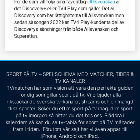
För de som vill följa sina favoritlag i
Allsvenskan
är
det Discovery+ eller TV4 Play som gäller. Det är
Discovery som har rättigheterna till Allsvenskan men
sedan säsongen 2022 kan TV4 Play-kunder ta del av
Discoverys sändningar från både Allsvenskan och
Superettan.
SPORT PÅ TV – SPELSCHEMA MED MATCHER, TIDER &
TV KANALER
TVmatchen har som vision att vara den perfekta guiden
för dig som gillar sport på tv. Vi erbjuder alla
rikstäckande svenska tv-kanaler, streams och en mängd
olika sporter. Söker du efter sport på tv idag eller sport
på tv imorgon så hittar du det hos oss. Bläddra i
kalendern så kan du se tv-tablå för sport på TV månader
fram i tiden. Förutom vår sajt har vi även appar till
iPhone, Android och iPad.