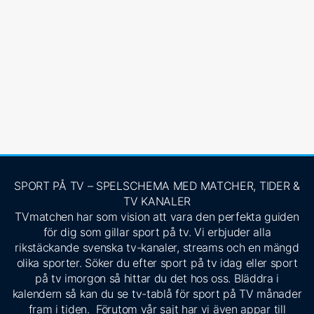
SPORT PÅ TV – SPELSCHEMA MED MATCHER, TIDER &
TV KANALER
TVmatchen har som vision att vara den perfekta guiden
för dig som gillar sport på tv. Vi erbjuder alla
rikstäckande svenska tv-kanaler, streams och en mängd
olika sporter. Söker du efter sport på tv idag eller sport
på tv imorgon så hittar du det hos oss. Bläddra i
kalendern så kan du se tv-tablå för sport på TV månader
fram i tiden. Förutom vår sajt har vi även appar till