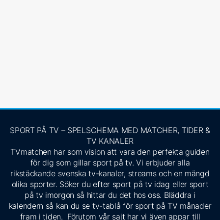
SPORT PÅ TV – SPELSCHEMA MED MATCHER, TIDER &
TV KANALER
TVmatchen har som vision att vara den perfekta guiden
för dig som gillar sport på tv. Vi erbjuder alla
rikstäckande svenska tv-kanaler, streams och en mängd
olika sporter. Söker du efter sport på tv idag eller sport
på tv imorgon så hittar du det hos oss. Bläddra i
kalendern så kan du se tv-tablå för sport på TV månader
fram i tiden. Förutom vår sajt har vi även appar till