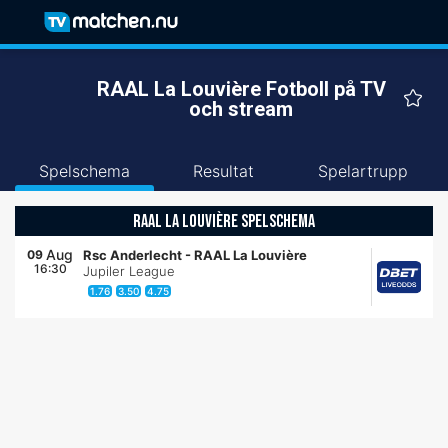
RAAL La Louvière Fotboll på TV
och stream
Spelschema
Resultat
Spelartrupp
RAAL LA LOUVIÈRE SPELSCHEMA
Aug
09
Rsc Anderlecht
-
RAAL La Louvière
16:30
Jupiler League
1.76
3.50
4.75