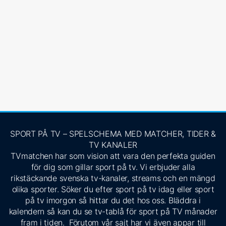
SPORT PÅ TV – SPELSCHEMA MED MATCHER, TIDER &
TV KANALER
TVmatchen har som vision att vara den perfekta guiden
för dig som gillar sport på tv. Vi erbjuder alla
rikstäckande svenska tv-kanaler, streams och en mängd
olika sporter. Söker du efter sport på tv idag eller sport
på tv imorgon så hittar du det hos oss. Bläddra i
kalendern så kan du se tv-tablå för sport på TV månader
fram i tiden. Förutom vår sajt har vi även appar till