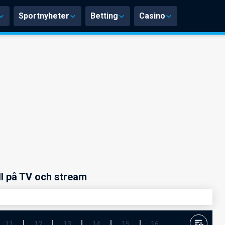
Sportnyheter
Betting
Casino
ll på TV och stream
11
12
13
14
15
16