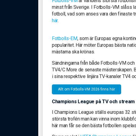
Fotbolls-VM
är världens största fotbollshä
minst från Sverige. I Fotbolls-VM slåss la
fotboll, vad som anses vara den finaste tr
här
.
Fotbolls-EM
, som är Europas egna kontin
popularitet. Här möter Europas bästa nati
mästarna ska krönas.
Sändningarna från både Fotbolls-VM och 
TV4/C More de senaste mästerskapen. Båd
i sina respektive linjära TV-kanaler TV4
Allt om Fotbolls-VM 2026 finns här
Champions League på TV och stream
I Champions League ställs europas 32 stö
största trofén man kan vinna inom klubbfot
här man får se den bästa fotbollen spelas