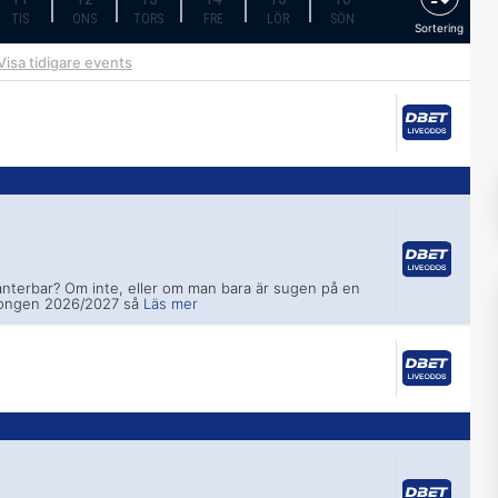
TIS
ONS
TORS
FRE
LÖR
SÖN
Sortering
Visa tidigare events
nterbar? Om inte, eller om man bara är sugen på en
songen 2026/2027 så
Läs mer