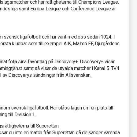
dslagsmatcher och har rättigheterna till Champions League.
 Bundesliga samt Europa League och Conference League är
m svensk ligafotboll och har varit med oss sedan 1924. I
örsta klubbar som till exempel AIK, Malmö FF, Djurgårdens
at följa sina favoritlag på Discovery+. Discovery+ visar
eamingtjänst samt så visar de utvalda matcher i Kanal 5. TV4
el av Discoverys sändningar från Allsvenskan.
inom svensk ligafotboll. Här slåss lagen om en plats till
ng till Division 1.
ättigheterna till Superettan.
ar du inte en match från Superettan då de sänder varenda