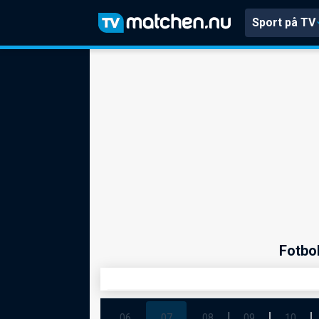
Sport på TV
Fotbo
06
07
08
09
10