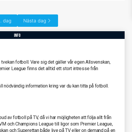
. dag
Nästa dag
info
tvekan fotboll. Vare sig det gäller vår egen Allsvenskan,
er League finns det alltid ett stort intresse från
 nödvändig information kring var du kan titta på fotboll.
d av fotboll på TV, då vi har möjligheten att följa allt från
s-VM och Champions League till ligor som Premier League,
skan och Superettan både live på TV eller on demand på en