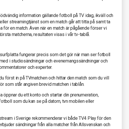
dvändig information gällande fotboll på TV idag, ikväll och
ller streamingtjänst som en match går att titta på samt ta
a för en match. Även när en match är pågående förser vi
örsta matcherna, resultaten visas i vår tv-tablå.
r surfplatta fungerar precis som det gör när man ser fotboll
a med i studiosändningar och evenemangssändningar och
kommentatorer och experter.
 du först in på TVmatchen och hittar den match som du vill
tör som står angiven brevid matchen i tablån.
 öppnar du ett konto och startar din prenumeration,
e fotboll som du kan se på datorn, tvn mobilen eller
 stream i Sverige rekommenderar vi både TV4 Play för den
rbjuder sändningar från alla matcher från Allsvenskan och