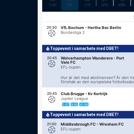
TORS
FRE
LÖR
SÖN
MÅN
20:30
VfL Bochum
-
Hertha Bsc Berlin
Bundesliga 2
Toppevent i samarbete med DBET!
20:45
Wolverhampton Wanderers
-
Port
Vale FC
EFL-cupen
Hur är det med abstinensen? Är den ha
försmak av den europeiska fotbollssä
20:45
Club Brugge
-
Kv Kortrijk
Jupiler League
1.07
9.50
41.00
Toppevent i samarbete med DBET!
21:00
Middlesbrough FC
-
Wrexham FC
EFL-cupen