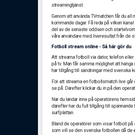
streamingtjänst.
Genom att använda TVmatchen får du all nö
kommande dagar. Få reda på vilken kanal e
del av de senaste oddsen och startelvorn
våra användare med liveresultat från de st
Fotboll stream online - Så här gör du
Att streama fotboll via dator, telefon elle
på tv. Man får samma möjlighet att häng
har tillgång till sändningar med svenska 
För att streama en fotbollsmatch live går
se på. Därefter klickar du in på den opera
När du landar inne på operatörens hemsida
därefter har du full tillgång till spännand
surfplattan.
Bland de operatörer som visar fotboll på
som vill se den svenska fotbollen då de e