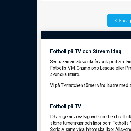
Föreg
Fotboll på TV och Stream idag
Svenskarnas absoluta favoritsport är utan 
Fotbolls-VM, Champions League eller Premi
svenska tittare.
Vi på TVmatchen förser våra läsare med all
Fotboll på TV
I Sverige är vi välsignade med en brett utbu
större turneringar och ligor som Fotboll
Serie A samt våra inhemska ligor Allsven