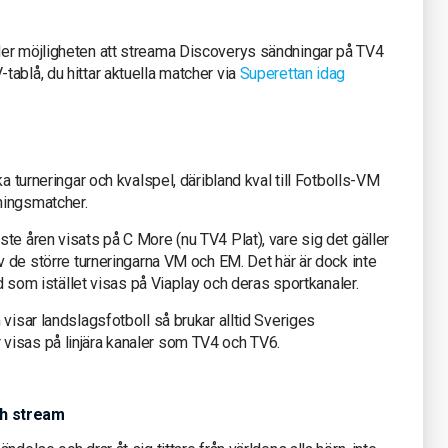
der möjligheten att streama Discoverys sändningar på TV4
ablå, du hittar aktuella matcher via
Superettan idag
ika turneringar och kvalspel, däribland kval till Fotbolls-VM
ningsmatcher.
te åren visats på C More (nu TV4 Plat), vare sig det gäller
av de större turneringarna VM och EM. Det här är dock inte
nd som istället visas på Viaplay och deras sportkanaler.
visar landslagsfotboll så brukar alltid Sveriges
visas på linjära kanaler som TV4 och TV6.
ch stream