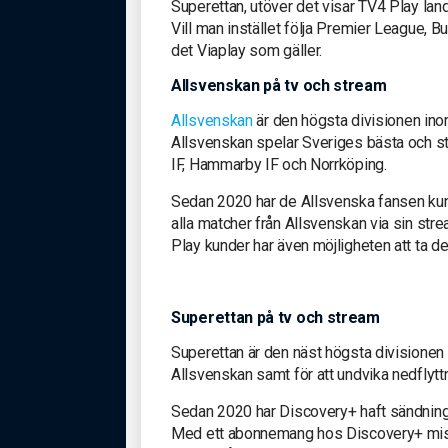
Superettan, utöver det visar TV4 Play lan
Vill man instället följa Premier League,
det Viaplay som gäller.
Allsvenskan på tv och stream
Allsvenskan
är den högsta divisionen ino
Allsvenskan spelar Sveriges bästa och st
IF, Hammarby IF och Norrköping.
Sedan 2020 har de Allsvenska fansen kunn
alla matcher från Allsvenskan via sin str
Play kunder har även möjligheten att ta d
Superettan på tv och stream
Superettan är den näst högsta divisionen 
Allsvenskan samt för att undvika nedflyttni
Sedan 2020 har Discovery+ haft sändningsr
Med ett abonnemang hos Discovery+ miss