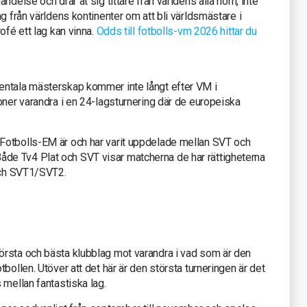
ndelse och drar åt sig tittare från världens alla hörn, inte
g från världens kontinenter om att bli världsmästare i
ofé ett lag kan vinna.
Odds till fotbolls-vm 2026 hittar du
entala mästerskap kommer inte långt efter VM i
oner varandra i en 24-lagsturnering där de europeiska
Fotbolls-EM är och har varit uppdelade mellan SVT och
e Tv4 Plat och SVT visar matcherna de har rättigheterna
 och SVT1/SVT2.
rsta och bästa klubblag mot varandra i vad som är den
bollen. Utöver att det här är den största turneringen är det
 mellan fantastiska lag.