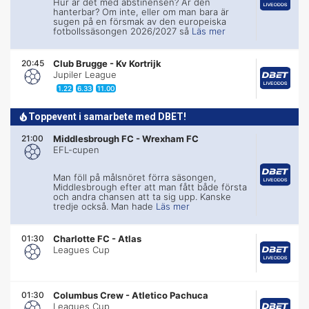
Hur är det med abstinensen? Är den
hanterbar? Om inte, eller om man bara är
sugen på en försmak av den europeiska
fotbollssäsongen 2026/2027 så
Läs mer
20:45
Club Brugge
-
Kv Kortrijk
Jupiler League
1.22
6.33
11.00
Toppevent i samarbete med DBET!
21:00
Middlesbrough FC
-
Wrexham FC
EFL-cupen
Man föll på målsnöret förra säsongen,
Middlesbrough efter att man fått både första
och andra chansen att ta sig upp. Kanske
tredje också. Man hade
Läs mer
01:30
Charlotte FC
-
Atlas
Leagues Cup
01:30
Columbus Crew
-
Atletico Pachuca
Leagues Cup