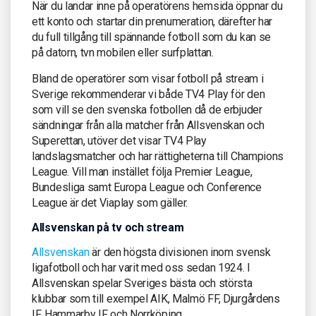
När du landar inne på operatörens hemsida öppnar du
ett konto och startar din prenumeration, därefter har
du full tillgång till spännande fotboll som du kan se
på datorn, tvn mobilen eller surfplattan.
Bland de operatörer som visar fotboll på stream i
Sverige rekommenderar vi både TV4 Play för den
som vill se den svenska fotbollen då de erbjuder
sändningar från alla matcher från Allsvenskan och
Superettan, utöver det visar TV4 Play
landslagsmatcher och har rättigheterna till Champions
League. Vill man instället följa Premier League,
Bundesliga samt Europa League och Conference
League är det Viaplay som gäller.
Allsvenskan på tv och stream
Allsvenskan
är den högsta divisionen inom svensk
ligafotboll och har varit med oss sedan 1924. I
Allsvenskan spelar Sveriges bästa och största
klubbar som till exempel AIK, Malmö FF, Djurgårdens
IF, Hammarby IF och Norrköping.