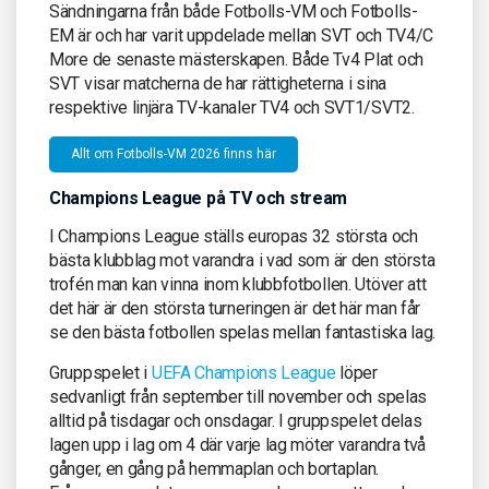
Sändningarna från både Fotbolls-VM och Fotbolls-
EM är och har varit uppdelade mellan SVT och TV4/C
More de senaste mästerskapen. Både Tv4 Plat och
SVT visar matcherna de har rättigheterna i sina
respektive linjära TV-kanaler TV4 och SVT1/SVT2.
Allt om Fotbolls-VM 2026 finns här
Champions League på TV och stream
I Champions League ställs europas 32 största och
bästa klubblag mot varandra i vad som är den största
trofén man kan vinna inom klubbfotbollen. Utöver att
det här är den största turneringen är det här man får
se den bästa fotbollen spelas mellan fantastiska lag.
Gruppspelet i
UEFA Champions League
löper
sedvanligt från september till november och spelas
alltid på tisdagar och onsdagar. I gruppspelet delas
lagen upp i lag om 4 där varje lag möter varandra två
gånger, en gång på hemmaplan och bortaplan.