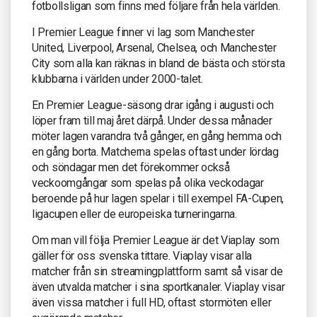
fotbollsligan som finns med följare från hela världen.
I Premier League finner vi lag som Manchester
United, Liverpool, Arsenal, Chelsea, och Manchester
City som alla kan räknas in bland de bästa och största
klubbarna i världen under 2000-talet.
En Premier League-säsong drar igång i augusti och
löper fram till maj året därpå. Under dessa månader
möter lagen varandra två gånger, en gång hemma och
en gång borta. Matcherna spelas oftast under lördag
och söndagar men det förekommer också
veckoomgångar som spelas på olika veckodagar
beroende på hur lagen spelar i till exempel FA-Cupen,
ligacupen eller de europeiska turneringarna.
Om man vill följa Premier League är det Viaplay som
gäller för oss svenska tittare. Viaplay visar alla
matcher från sin streamingplattform samt så visar de
även utvalda matcher i sina sportkanaler. Viaplay visar
även vissa matcher i full HD, oftast stormöten eller