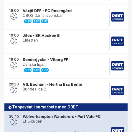
19:00
Växjö DFF
-
FC Rosengård
OBOS Damallsvenskan
3.25
3.80
1.92
19:00
Jitex
-
BK Häcken B
Elitettan
19:00
Sønderjyske
-
Viborg FF
Danska ligan
3.33
3.80
2.00
20:30
VfL Bochum
-
Hertha Bsc Berlin
Bundesliga 2
Toppevent i samarbete med DBET!
20:45
Wolverhampton Wanderers
-
Port Vale FC
EFL-cupen