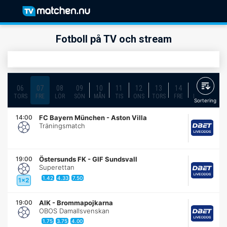
Fotboll på TV och stream
06
07
08
09
10
11
12
13
14
15
16
TORS
FRE
LÖR
SÖN
MÅN
TIS
ONS
TORS
FRE
LÖR
SÖN
Sortering
14:00
FC Bayern München
-
Aston Villa
Träningsmatch
19:00
Östersunds FK
-
GIF Sundsvall
Superettan
1.42
4.33
7.50
1x2
19:00
AIK
-
Brommapojkarna
OBOS Damallsvenskan
1.75
3.75
4.00