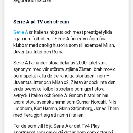
avgörande matcher.
Serie A på TV och stream
Serie A
är Italiens högsta och mest prestigefyllda
liga inom fotbollen. I Serie A finner vi några fina
klubbar med otrolig historia som till exempel Milan,
Juventus, Inter och Roma.
Serie A har under stora delar av 2000-talet varit
synonym med vår största stjärna Zlatan Ibrahimovic
som spelat i alla de tre randiga storlagen i norr –
Juventus, Inter och Milan x2. Zlatan är dock inte den
enda svenske fotbollsspelare som gjort stora
avtryck i Italien och Serie A. Genom historien har
andra stora svenska namn som Gunnar Nordahl, Nils
Liedholm, Kurt Hamrin, Glenn Strömberg, Jonas Thern
med flera gjort sig ett namn i Italien.
För de som vill följa Serie A är det TV4 Play
sportpaket som gäller då det är dem som sitter på