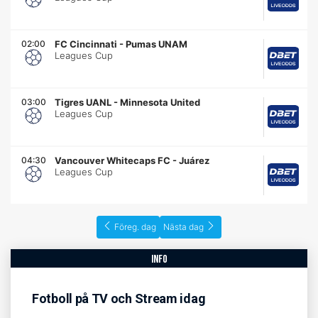
02:00
FC Cincinnati
-
Pumas UNAM
Leagues Cup
03:00
Tigres UANL
-
Minnesota United
Leagues Cup
04:30
Vancouver Whitecaps FC
-
Juárez
Leagues Cup
Föreg. dag
Nästa dag
info
Fotboll på TV och Stream idag