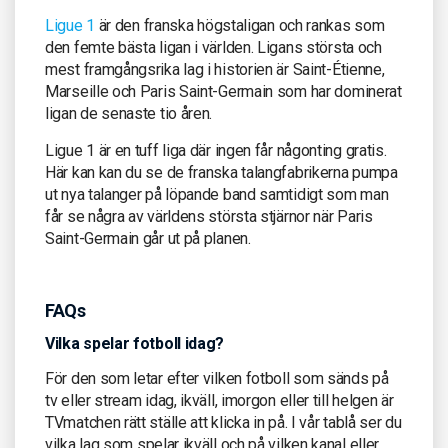
Ligue 1
är den franska högstaligan och rankas som
den femte bästa ligan i världen. Ligans största och
mest framgångsrika lag i historien är Saint-Étienne,
Marseille och Paris Saint-Germain som har dominerat
ligan de senaste tio åren.
Ligue 1 är en tuff liga där ingen får någonting gratis.
Här kan kan du se de franska talangfabrikerna pumpa
ut nya talanger på löpande band samtidigt som man
får se några av världens största stjärnor när Paris
Saint-Germain går ut på planen.
FAQs
Vilka spelar fotboll idag?
För den som letar efter vilken fotboll som sänds på
tv eller stream idag, ikväll, imorgon eller till helgen är
TVmatchen rätt ställe att klicka in på. I vår tablå ser du
vilka lag som spelar ikväll och på vilken kanal eller