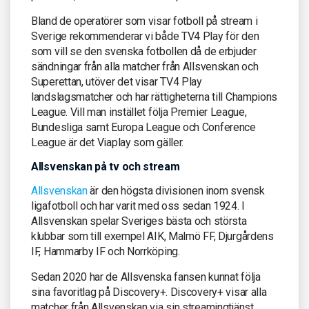
Bland de operatörer som visar fotboll på stream i
Sverige rekommenderar vi både TV4 Play för den
som vill se den svenska fotbollen då de erbjuder
sändningar från alla matcher från Allsvenskan och
Superettan, utöver det visar TV4 Play
landslagsmatcher och har rättigheterna till Champions
League. Vill man instället följa Premier League,
Bundesliga samt Europa League och Conference
League är det Viaplay som gäller.
Allsvenskan på tv och stream
Allsvenskan
är den högsta divisionen inom svensk
ligafotboll och har varit med oss sedan 1924. I
Allsvenskan spelar Sveriges bästa och största
klubbar som till exempel AIK, Malmö FF, Djurgårdens
IF, Hammarby IF och Norrköping.
Sedan 2020 har de Allsvenska fansen kunnat följa
sina favoritlag på Discovery+. Discovery+ visar alla
matcher från Allsvenskan via sin streamingtjänst