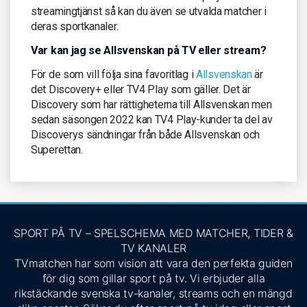
streamingtjänst så kan du även se utvalda matcher i
deras sportkanaler.
Var kan jag se Allsvenskan på TV eller stream?
För de som vill följa sina favoritlag i
Allsvenskan
är
det Discovery+ eller TV4 Play som gäller. Det är
Discovery som har rättigheterna till Allsvenskan men
sedan säsongen 2022 kan TV4 Play-kunder ta del av
Discoverys sändningar från både Allsvenskan och
Superettan.
SPORT PÅ TV – SPELSCHEMA MED MATCHER, TIDER &
TV KANALER
TVmatchen har som vision att vara den perfekta guiden
för dig som gillar sport på tv. Vi erbjuder alla
rikstäckande svenska tv-kanaler, streams och en mängd