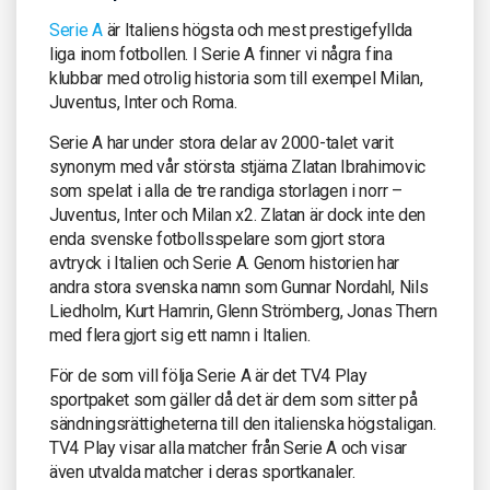
Serie A
är Italiens högsta och mest prestigefyllda
liga inom fotbollen. I Serie A finner vi några fina
klubbar med otrolig historia som till exempel Milan,
Juventus, Inter och Roma.
Serie A har under stora delar av 2000-talet varit
synonym med vår största stjärna Zlatan Ibrahimovic
som spelat i alla de tre randiga storlagen i norr –
Juventus, Inter och Milan x2. Zlatan är dock inte den
enda svenske fotbollsspelare som gjort stora
avtryck i Italien och Serie A. Genom historien har
andra stora svenska namn som Gunnar Nordahl, Nils
Liedholm, Kurt Hamrin, Glenn Strömberg, Jonas Thern
med flera gjort sig ett namn i Italien.
För de som vill följa Serie A är det TV4 Play
sportpaket som gäller då det är dem som sitter på
sändningsrättigheterna till den italienska högstaligan.
TV4 Play visar alla matcher från Serie A och visar
även utvalda matcher i deras sportkanaler.