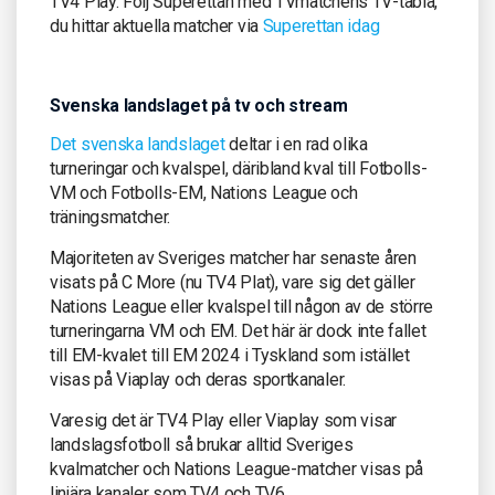
TV4 Play. Följ Superettan med TVmatchens TV-tablå,
du hittar aktuella matcher via
Superettan idag
Svenska landslaget på tv och stream
Det svenska landslaget
deltar i en rad olika
turneringar och kvalspel, däribland kval till Fotbolls-
VM och Fotbolls-EM, Nations League och
träningsmatcher.
Majoriteten av Sveriges matcher har senaste åren
visats på C More (nu TV4 Plat), vare sig det gäller
Nations League eller kvalspel till någon av de större
turneringarna VM och EM. Det här är dock inte fallet
till EM-kvalet till EM 2024 i Tyskland som istället
visas på Viaplay och deras sportkanaler.
Varesig det är TV4 Play eller Viaplay som visar
landslagsfotboll så brukar alltid Sveriges
kvalmatcher och Nations League-matcher visas på
linjära kanaler som TV4 och TV6.