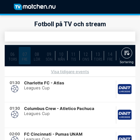
Fotboll på TV och stream
06
07
08
09
10
11
12
13
14
15
16
TORS
FRE
LÖR
SÖN
MÅN
TIS
ONS
TORS
FRE
LÖR
SÖN
Sortering
Visa tidigare events
01:30
Charlotte FC
-
Atlas
Leagues Cup
01:30
Columbus Crew
-
Atletico Pachuca
Leagues Cup
02:00
FC Cincinnati
-
Pumas UNAM
Leagues Cup