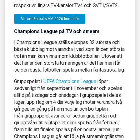
respektive linjära TV-kanaler TV4 och SVT1/SVT2.
Allt om Fotbolls-VM 2026 finns här
Champions League på TV och stream
I Champions League ställs europas 32 största och
bästa klubblag mot varandra i vad som är den största
trofén man kan vinna inom klubbfotbollen. Utöver att
det här är den största turneringen är det här man får
se den bästa fotbollen spelas mellan fantastiska lag.
Gruppspelet i
UEFA Champions League
löper
sedvanligt från september till november och spelas
alltid på tisdagar och onsdagar. I gruppspelet delas
lagen upp i lag om 4 där varje lag möter varandra två
gånger, en gång på hemmaplan och bortaplan.
Från gruppspelet avancerar sedan gruppettan och
grupptvåan till slutspelet som spelas från februari,
fram tills att finalen spelas på en neutral arena i juni.
Champions League går att följa på streamingtjänsten